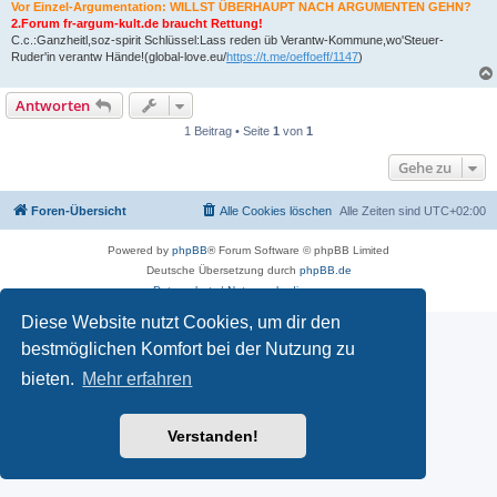
Vor Einzel-Argumentation: WILLST ÜBERHAUPT NACH ARGUMENTEN GEHN?
2.Forum fr-argum-kult.de braucht Rettung!
C.c.:Ganzheitl,soz-spirit Schlüssel:Lass reden üb Verantw-Kommune,wo'Steuer-
Ruder'in verantw Hände!(global-love.eu/
https://t.me/oeffoeff/1147
)
Antworten
1 Beitrag • Seite
1
von
1
Gehe zu
Foren-Übersicht
Alle Cookies löschen
Alle Zeiten sind
UTC+02:00
Powered by
phpBB
® Forum Software © phpBB Limited
Deutsche Übersetzung durch
phpBB.de
Datenschutz
|
Nutzungsbedingungen
Diese Website nutzt Cookies, um dir den
bestmöglichen Komfort bei der Nutzung zu
bieten.
Mehr erfahren
Verstanden!