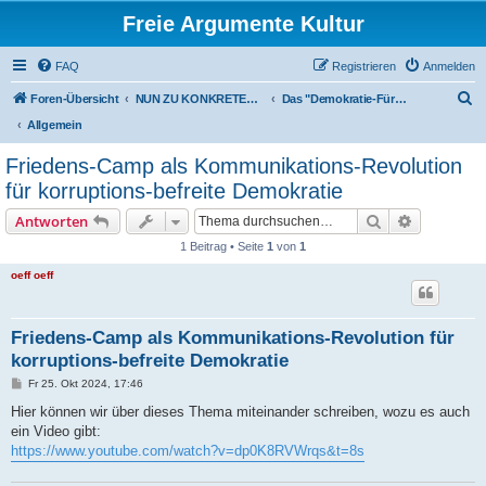
Freie Argumente Kultur
FAQ
Registrieren
Anmelden
S
Foren-Übersicht
NUN ZU KONKRETEN AKTIONEN U PROJEKTEN, ALS WICHTIGSTES AUSSER-PARLAMENTARISCHE KOMMUNEN WIE DAS DeFüCa
Das "Demokratie-Fürsorge-Camp (DeFüCa)" als Gesamt-Projekt
u
Allgemein
c
Friedens-Camp als Kommunikations-Revolution
h
für korruptions-befreite Demokratie
e
Suche
Erweiterte
Antworten
1 Beitrag • Seite
1
von
1
oeff oeff
Friedens-Camp als Kommunikations-Revolution für
korruptions-befreite Demokratie
B
Fr 25. Okt 2024, 17:46
e
i
Hier können wir über dieses Thema miteinander schreiben, wozu es auch
t
ein Video gibt:
r
a
https://www.youtube.com/watch?v=dp0K8RVWrqs&t=8s
g