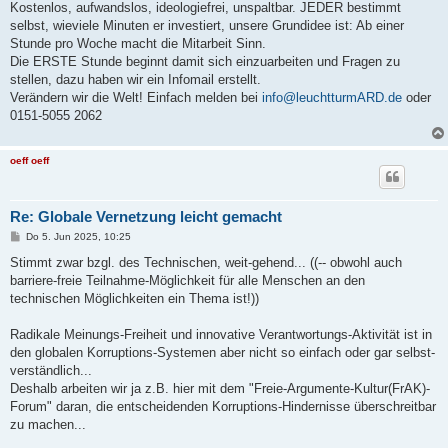
Kostenlos, aufwandslos, ideologiefrei, unspaltbar. JEDER bestimmt
selbst, wieviele Minuten er investiert, unsere Grundidee ist: Ab einer
Stunde pro Woche macht die Mitarbeit Sinn.
Die ERSTE Stunde beginnt damit sich einzuarbeiten und Fragen zu
stellen, dazu haben wir ein Infomail erstellt.
Verändern wir die Welt! Einfach melden bei
info@leuchtturmARD.de
oder
0151-5055 2062
oeff oeff
Re: Globale Vernetzung leicht gemacht
B
Do 5. Jun 2025, 10:25
e
i
Stimmt zwar bzgl. des Technischen, weit-gehend... ((-- obwohl auch
t
barriere-freie Teilnahme-Möglichkeit für alle Menschen an den
r
a
technischen Möglichkeiten ein Thema ist!))
g
Radikale Meinungs-Freiheit und innovative Verantwortungs-Aktivität ist in
den globalen Korruptions-Systemen aber nicht so einfach oder gar selbst-
verständlich...
Deshalb arbeiten wir ja z.B. hier mit dem "Freie-Argumente-Kultur(FrAK)-
Forum" daran, die entscheidenden Korruptions-Hindernisse überschreitbar
zu machen...