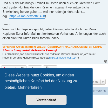
Und aus der Meinungs-Freiheit müssten dann auch die kreativen Form-
und System-Entwicklungen für eine insgesamt verantwortliche
Entwicklung hervor-gehen..., weil nur reden ja nicht reicht...
(vgl.
https://t.me/oeffoeff/1428
)
******
Wenn nichts dagegen spricht, lieber Gerum, könnte doch das Rein-
Kopieren Eurer Info-Mail mit konkreteren Verhaltens-Anleitungen hier auch
einen direkten Durch-Blick fördern, oder?
Vor Einzel-Argumentation: WILLST ÜBERHAUPT NACH ARGUMENTEN GEHN?
2.Forum fr-argum-kult.de braucht Rettung!
C.c.:Ganzheitl,soz-spirit Schlüssel:Lass reden üb Verantw-Kommune,wo'Steuer-
Ruder'in verantw Hände!(global-love.eu/
https://t.me/oeffoeff/1147
)
Antworten
2 Beiträge • Seite
1
von
1
Diese Website nutzt Cookies, um dir den
bestmöglichen Komfort bei der Nutzung zu
Gehe zu
bieten.
Mehr erfahren
Foren-Übersicht
Alle Cookies löschen
Alle Zeiten sind
UTC+02:00
Verstanden!
Powered by
phpBB
® Forum Software © phpBB Limited
Deutsche Übersetzung durch
phpBB.de