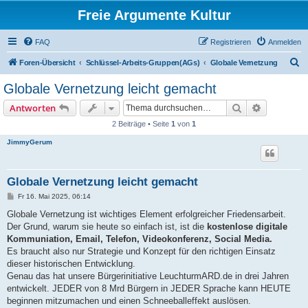
Freie Argumente Kultur
FAQ
Registrieren
Anmelden
S
Foren-Übersicht
Schlüssel-Arbeits-Gruppen(AGs)
Globale Vernetzung
u
Globale Vernetzung leicht gemacht
c
Suche
Erweiterte
Antworten
h
2 Beiträge • Seite
1
von
1
e
JimmyGerum
Globale Vernetzung leicht gemacht
B
Fr 16. Mai 2025, 06:14
e
i
Globale Vernetzung ist wichtiges Element erfolgreicher Friedensarbeit.
t
Der Grund, warum sie heute so einfach ist, ist die
kostenlose digitale
r
a
Kommuniation, Email, Telefon, Videokonferenz, Social Media.
g
Es braucht also nur Strategie und Konzept für den richtigen Einsatz
dieser historischen Entwicklung.
Genau das hat unsere Bürgerinitiative LeuchturmARD.de in drei Jahren
entwickelt. JEDER von 8 Mrd Bürgern in JEDER Sprache kann HEUTE
beginnen mitzumachen und einen Schneeballeffekt auslösen.