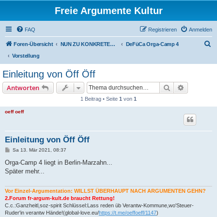
Freie Argumente Kultur
FAQ
Registrieren
Anmelden
S
Foren-Übersicht
NUN ZU KONKRETEN AKTIONEN U PROJEKTEN, ALS WICHTIGSTES AUSSER-PARLAMENTARISCHE KOMMUNEN WIE DAS DeFüCa
DeFüCa Orga-Camp 4
u
Vorstellung
c
Einleitung von Öff Öff
h
Suche
Erweiterte
Antworten
e
1 Beitrag • Seite
1
von
1
oeff oeff
Einleitung von Öff Öff
B
Sa 13. Mär 2021, 08:37
e
i
Orga-Camp 4 liegt in Berlin-Marzahn...
t
Später mehr...
r
a
g
Vor Einzel-Argumentation: WILLST ÜBERHAUPT NACH ARGUMENTEN GEHN?
2.Forum fr-argum-kult.de braucht Rettung!
C.c.:Ganzheitl,soz-spirit Schlüssel:Lass reden üb Verantw-Kommune,wo'Steuer-
Ruder'in verantw Hände!(global-love.eu/
https://t.me/oeffoeff/1147
)