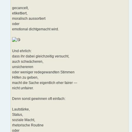
gecancelt,
etikettiert,
moralisch aussortiert
oder
emotional dichtgemacht wird.
Und ehrlich:
dass ihr dabei gleichzeitig versucht,
auch schwächeren,
unsichereren
oder weniger redegewandten Stimmen
Hilfen zu geben,
macht die Sache eigentlich eher fairer —
nicht unfairer.
Denn sonst gewinnen oft einfach:
Lautstärke,
Status,
soziale Macht,
rhetorische Routine
oder