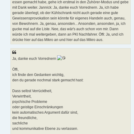
essen gemacht habe, gehe ich erstmal in den Zuhörer-Modus und gebe
mit Dank weiter. Jannick: Ja, danke euch Vorrednern. Ja, ich habe
gerade überlegt, ob der Kühlschrank nicht auch gerade eine gute
Gewissensprovokation sein könnte für eigenes Handeln auch, genau,
von Bewohnern. Ja, genau, ansonsten... Ansonsten, ansonsten, ja, ich
gucke mal auf die Liste. Nee, das wär's auch schon von mir. Dann
würde ich mal weitergeben, dann an PKI Nachfahrer. Öffi: Ja, und ich
drücke hier auf das Mikro an und hier auf das Mikro aus.
Ja, danke euch Vorrednern
Öffi,
ich finde den Gedanken wichtig,
den du gerade nochmal stark gemacht hast:
Dass selbst Verrücktheit,
Verwirrtheit,
psychische Probleme
oder geistige Einschränkungen
kein automatisches Argument dafür sind,
die freundliche,
sachliche
und kommunikative Ebene zu verlassen.