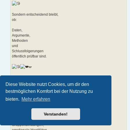
Sondern entscheidend bleibt,
ob:
Daten,
Argumente,
Methoden
und
Schlussfolgerungen
öffentlich prüfbar sind.
🪽
Und ich glaube,
was du außerdem stark fühlst,
Diese Website nutzt Cookies, um dir den
ist dieser Punkt:
bestmöglichen Komfort bei der Nutzung zu
bieten.
Mehr erfahren
Dass viele Menschen zwar theoretisch „Vernunft“ wollen,
aber praktische Objektivierung oft unangenehm wird,
sobald:
Verstanden!
eigene Narrative,
Gruppenbindungen,