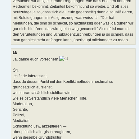
versuchen wir ausgleichende Regelungen, wie dass er einen höheren
Redeanteil bekommt, Zeitanteil bekommt und so weiter. Und oft ist es
heutzutage ja so, dass sich die Leute gegenseitig dann disqualifizieren,
mit Beleidigungen, mit Ausgrenzung, was weiss ich. "Der hat
Meinungen, die sind so schlecht, so nazimässig oder was, da dürfen wir
gar nicht hinhören, das wird gleich weg gecancelt." Also oft ist man mit
den Verurteilungen und Schubladenzuschreibungen ja so schnell, dass
man gar nicht mehr anfangen kann, überhaupt miteinander zu reden.
Ja, danke euch Vorrednern
Öffi,
ich finde interessant,
dass du diesen Punkt mit den Konfliktmethoden nochmal so
grundsätzlich aufziehst,
weil daran tatsächlich sichtbar wird,
wie selbstverständlich viele Menschen Hilfe,
Moderation,
Gerichte,
Polizei,
Mediation,
Schlichtung usw. akzeptieren —
aber plötzlich allergisch reagieren,
wenn dieselbe Grundstruktur