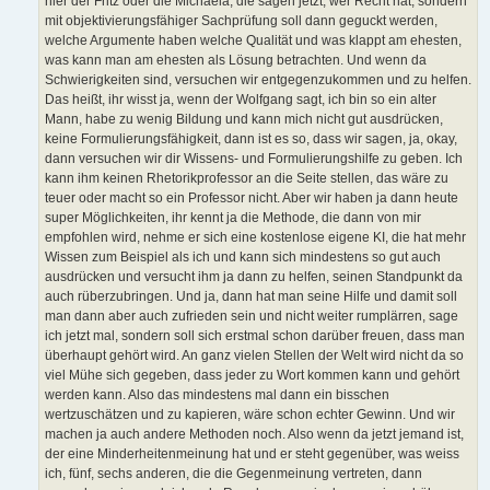
hier der Fritz oder die Michaela, die sagen jetzt, wer Recht hat, sondern
mit objektivierungsfähiger Sachprüfung soll dann geguckt werden,
welche Argumente haben welche Qualität und was klappt am ehesten,
was kann man am ehesten als Lösung betrachten. Und wenn da
Schwierigkeiten sind, versuchen wir entgegenzukommen und zu helfen.
Das heißt, ihr wisst ja, wenn der Wolfgang sagt, ich bin so ein alter
Mann, habe zu wenig Bildung und kann mich nicht gut ausdrücken,
keine Formulierungsfähigkeit, dann ist es so, dass wir sagen, ja, okay,
dann versuchen wir dir Wissens- und Formulierungshilfe zu geben. Ich
kann ihm keinen Rhetorikprofessor an die Seite stellen, das wäre zu
teuer oder macht so ein Professor nicht. Aber wir haben ja dann heute
super Möglichkeiten, ihr kennt ja die Methode, die dann von mir
empfohlen wird, nehme er sich eine kostenlose eigene KI, die hat mehr
Wissen zum Beispiel als ich und kann sich mindestens so gut auch
ausdrücken und versucht ihm ja dann zu helfen, seinen Standpunkt da
auch rüberzubringen. Und ja, dann hat man seine Hilfe und damit soll
man dann aber auch zufrieden sein und nicht weiter rumplärren, sage
ich jetzt mal, sondern soll sich erstmal schon darüber freuen, dass man
überhaupt gehört wird. An ganz vielen Stellen der Welt wird nicht da so
viel Mühe sich gegeben, dass jeder zu Wort kommen kann und gehört
werden kann. Also das mindestens mal dann ein bisschen
wertzuschätzen und zu kapieren, wäre schon echter Gewinn. Und wir
machen ja auch andere Methoden noch. Also wenn da jetzt jemand ist,
der eine Minderheitenmeinung hat und er steht gegenüber, was weiss
ich, fünf, sechs anderen, die die Gegenmeinung vertreten, dann