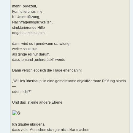
mehr Redezeit,
Formulierungshilfe,
KI-Unterstützung,
Nachfragemöglichkeiten,
strukturierende Hilfe
angeboten bekommt —
dann wird es irgendwann schwierig,
weiter so zu tun,
als ginge es nur darum,
dass jemand „unterdrückt“ werde.
Dann verschiebt sich die Frage eher dahin:
„Will ich überhaupt in eine gemeinsame objektivierbare Prüfung hinein
—
oder nicht?“
Und das ist eine andere Ebene.
Ich glaube übrigens,
dass viele Menschen sich gar nicht klar machen,