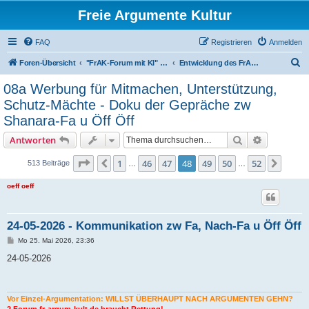
Freie Argumente Kultur
FAQ
Registrieren
Anmelden
S
Foren-Übersicht
"FrAK-Forum mit KI" für "FrAK ohne Nicht-FrAK!"
Entwicklung des FrAK-Forums mit KI
u
08a Werbung für Mitmachen, Unterstützung,
c
Schutz-Mächte - Doku der Gepräche zw
h
Shanara-Fa u Öff Öff
e
Suche
Erweiterte
Antworten
Seite
48
von
52
1
46
47
48
49
50
52
Vorherige
Nächs
513 Beiträge
…
…
oeff oeff
24-05-2026 - Kommunikation zw Fa, Nach-Fa u Öff Öff
B
Mo 25. Mai 2026, 23:36
e
i
24-05-2026
t
r
a
g
Vor Einzel-Argumentation: WILLST ÜBERHAUPT NACH ARGUMENTEN GEHN?
2.Forum fr-argum-kult.de braucht Rettung!