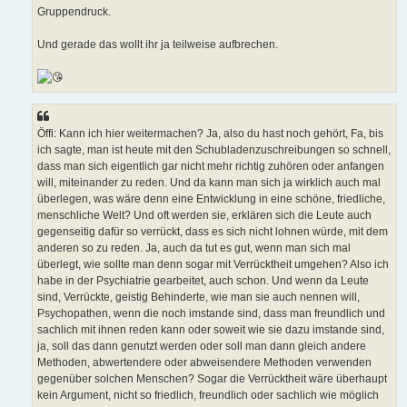
Gruppendruck.
Und gerade das wollt ihr ja teilweise aufbrechen.
Öffi: Kann ich hier weitermachen? Ja, also du hast noch gehört, Fa, bis
ich sagte, man ist heute mit den Schubladenzuschreibungen so schnell,
dass man sich eigentlich gar nicht mehr richtig zuhören oder anfangen
will, miteinander zu reden. Und da kann man sich ja wirklich auch mal
überlegen, was wäre denn eine Entwicklung in eine schöne, friedliche,
menschliche Welt? Und oft werden sie, erklären sich die Leute auch
gegenseitig dafür so verrückt, dass es sich nicht lohnen würde, mit dem
anderen so zu reden. Ja, auch da tut es gut, wenn man sich mal
überlegt, wie sollte man denn sogar mit Verrücktheit umgehen? Also ich
habe in der Psychiatrie gearbeitet, auch schon. Und wenn da Leute
sind, Verrückte, geistig Behinderte, wie man sie auch nennen will,
Psychopathen, wenn die noch imstande sind, dass man freundlich und
sachlich mit ihnen reden kann oder soweit wie sie dazu imstande sind,
ja, soll das dann genutzt werden oder soll man dann gleich andere
Methoden, abwertendere oder abweisendere Methoden verwenden
gegenüber solchen Menschen? Sogar die Verrücktheit wäre überhaupt
kein Argument, nicht so friedlich, freundlich oder sachlich wie möglich