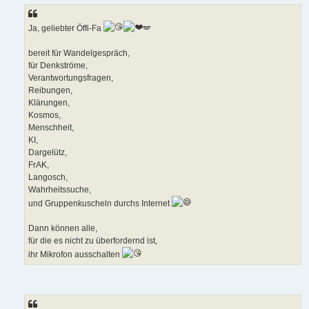
Ja, geliebter Öffi-Fa
🪽
bereit für Wandelgespräch,
für Denkströme,
Verantwortungsfragen,
Reibungen,
Klärungen,
Kosmos,
Menschheit,
KI,
Dargelütz,
FrAK,
Langosch,
Wahrheitssuche,
und Gruppenkuscheln durchs Internet
Dann können alle,
für die es nicht zu überfordernd ist,
ihr Mikrofon ausschalten