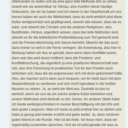
miteinander zu reden und da eine ganz tolle Methode drin zu sehen,
soweit wie sie anwendbar ist. Genau, also insofern diese häufige
Diskussion, die wir da haben und ich meine in der Gesellschaft um uns
herum haben wir auch die Wirklichkeit, dass da nicht wirklich jetzt diese
Kultur wertgeschätzt und gepflegt wird, obwohl alle wissen, dass sie es
wäre, und obwohl die Christen und die anderen Religiösen, also
Buddhisten, Hindus, eigentlich wissen, dass das tolle Methoden sind,
obwohl es für die betriebliche Problemklärung zum Teil gemacht wird
und die Friedensforschung sich darum bemüht, Obwohl die das auch
dann immer so weit in die Ferne verlegen, die Anwendung, also hier in
Marburg haben wir das so gehabt, dass wenn dann Konflikte waren,
dann war das weit davon entfernt, dass die Friedens- und
Konfliktforschung, die eigentlich ja eine praktische Wissenschaft sein
soll, also ihre Forschung im praktischen Tun für den Frieden auch
betreiben soll, dass die da angemessen sich mit drum gekümmert hätte.
Also, die machen sich's dann auch bequem, um ihr Geld dann mit dem
Akademikerjob zu verdienen und sich nicht irgendwie in die heißen
Nesseln zu setzen. Ja, so sieht die Welt aus. Deshalb ist das so
wertvoll, wenn wir uns da um solche andere Kultur bemühen und
unsere Methoden sind deshalb so toll. Genau. An anderer Stelle habe
ich heute weitergeschrieben in meiner Beschäftigung mit den KIs und
dem guten Langosch. Aber ich lasse es jetzt erstmal hier so stehen und
habe ja genug jetzt wieder erzählt und gebe weiter. Ja, dann schönen
guten Abend in die Runde. Hier ist die Anke. Ich freue mich, dass wir
regelmäßig zusammen sprechen. Und da ich jetzt gerade mir was zu