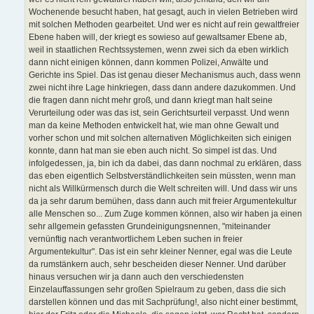
Wochenende besucht haben, hat gesagt, auch in vielen Betrieben wird
mit solchen Methoden gearbeitet. Und wer es nicht auf rein gewaltfreier
Ebene haben will, der kriegt es sowieso auf gewaltsamer Ebene ab,
weil in staatlichen Rechtssystemen, wenn zwei sich da eben wirklich
dann nicht einigen können, dann kommen Polizei, Anwälte und
Gerichte ins Spiel. Das ist genau dieser Mechanismus auch, dass wenn
zwei nicht ihre Lage hinkriegen, dass dann andere dazukommen. Und
die fragen dann nicht mehr groß, und dann kriegt man halt seine
Verurteilung oder was das ist, sein Gerichtsurteil verpasst. Und wenn
man da keine Methoden entwickelt hat, wie man ohne Gewalt und
vorher schon und mit solchen alternativen Möglichkeiten sich einigen
konnte, dann hat man sie eben auch nicht. So simpel ist das. Und
infolgedessen, ja, bin ich da dabei, das dann nochmal zu erklären, dass
das eben eigentlich Selbstverständlichkeiten sein müssten, wenn man
nicht als Willkürmensch durch die Welt schreiten will. Und dass wir uns
da ja sehr darum bemühen, dass dann auch mit freier Argumentekultur
alle Menschen so... Zum Zuge kommen können, also wir haben ja einen
sehr allgemein gefassten Grundeinigungsnennen, "miteinander
vernünftig nach verantwortlichem Leben suchen in freier
Argumentekultur". Das ist ein sehr kleiner Nenner, egal was die Leute
da rumstänkern auch, sehr bescheiden dieser Nenner. Und darüber
hinaus versuchen wir ja dann auch den verschiedensten
Einzelauffassungen sehr großen Spielraum zu geben, dass die sich
darstellen können und das mit Sachprüfung!, also nicht einer bestimmt,