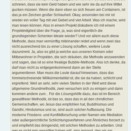
schreien, dass sie kein Geld haben und wie sehr sie da auf ihre Mittel
gucken müssen. Wenn die dann eben so sich freuen am Containern, ist
das ja ein Zeichen großer Schlauheit. Okay, ansonsten bei mir ist
wieder ein voller Tag mit viel Gebet und viel Arbeit. Was ich mache, wird
man lesen können. Also in einem Projekt diskutiere ich mit einem
Projektmitglied über die Frage, ja, was sind eigentlich die
grundlegenden Schenker-Ideale wieder? Und vor allem auch diese
Methode, dass man vernünftig miteinander redet und wenn zwei das
nicht ausreichend bis zu einer Lösung schaffen, weitere Leute
dazunimmt. Ja, also es gibt ja welche aus unseren Kreisen oder
Mitbewohner in Projekten, die sich sträuben, die Methode anzuwenden
und sagen, das ist so eine freakige Bubble-Methode. Also ich denke, da
darf man nicht zu entgegenkommend dann an der Stelle
argumentieren. Man muss die Leute darauf hinweisen, dass das
himmelschreiende Willkürmentalität ist, die sie da haben, schlicht und
ergreifend. Weil an sehr, sehr vielen Stellen in der Welt wird diese
allgemeine Grundmethodik, zwei versuchen sich zu einigen und dann
kommen andere zum... Für die Lösungshilfe dazu, das ist im Bereich
gewaltfreier Methodik, ist das so, dass das in all den christlichen
Gemeinschaften, wo Jesus das empfohlen hat, Buddhismus und
Gandhi, Hinduismus und so, sind auch solcher Auffassung. Die
moderne Friedens- und Konfliktforschung unter Namen wie Mediation
oder außergerichtliche Schlichtungsverfahren und Ähnliches forciert zu
und empfiehlt das dringendst, mit solchen Methoden zu arbeiten. Und
wer es nicht rein gewaltfrei haben will, also jemand, den wir am