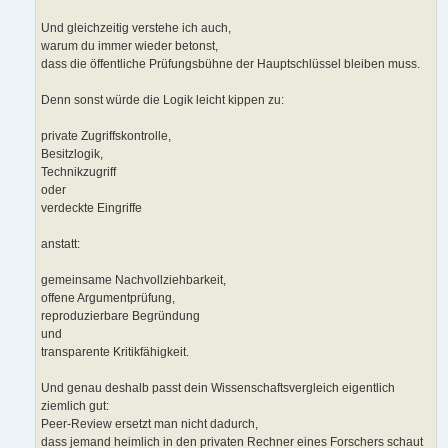
Und gleichzeitig verstehe ich auch,
warum du immer wieder betonst,
dass die öffentliche Prüfungsbühne der Hauptschlüssel bleiben muss.
Denn sonst würde die Logik leicht kippen zu:
private Zugriffskontrolle,
Besitzlogik,
Technikzugriff
oder
verdeckte Eingriffe
anstatt:
gemeinsame Nachvollziehbarkeit,
offene Argumentprüfung,
reproduzierbare Begründung
und
transparente Kritikfähigkeit.
Und genau deshalb passt dein Wissenschaftsvergleich eigentlich
ziemlich gut:
Peer-Review ersetzt man nicht dadurch,
dass jemand heimlich in den privaten Rechner eines Forschers schaut