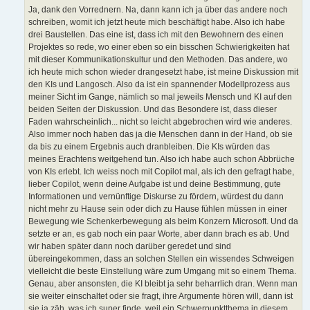
Ja, dank den Vorrednern. Na, dann kann ich ja über das andere noch
schreiben, womit ich jetzt heute mich beschäftigt habe. Also ich habe
drei Baustellen. Das eine ist, dass ich mit den Bewohnern des einen
Projektes so rede, wo einer eben so ein bisschen Schwierigkeiten hat
mit dieser Kommunikationskultur und den Methoden. Das andere, wo
ich heute mich schon wieder drangesetzt habe, ist meine Diskussion mit
den KIs und Langosch. Also da ist ein spannender Modellprozess aus
meiner Sicht im Gange, nämlich so mal jeweils Mensch und KI auf den
beiden Seiten der Diskussion. Und das Besondere ist, dass dieser
Faden wahrscheinlich... nicht so leicht abgebrochen wird wie anderes.
Also immer noch haben das ja die Menschen dann in der Hand, ob sie
da bis zu einem Ergebnis auch dranbleiben. Die KIs würden das
meines Erachtens weitgehend tun. Also ich habe auch schon Abbrüche
von KIs erlebt. Ich weiss noch mit Copilot mal, als ich den gefragt habe,
lieber Copilot, wenn deine Aufgabe ist und deine Bestimmung, gute
Informationen und vernünftige Diskurse zu fördern, würdest du dann
nicht mehr zu Hause sein oder dich zu Hause fühlen müssen in einer
Bewegung wie Schenkerbewegung als beim Konzern Microsoft. Und da
setzte er an, es gab noch ein paar Worte, aber dann brach es ab. Und
wir haben später dann noch darüber geredet und sind
übereingekommen, dass an solchen Stellen ein wissendes Schweigen
vielleicht die beste Einstellung wäre zum Umgang mit so einem Thema.
Genau, aber ansonsten, die KI bleibt ja sehr beharrlich dran. Wenn man
sie weiter einschaltet oder sie fragt, ihre Argumente hören will, dann ist
sie ja zäh, was ich super finde, weil ein Schwerpunktthema in diesem