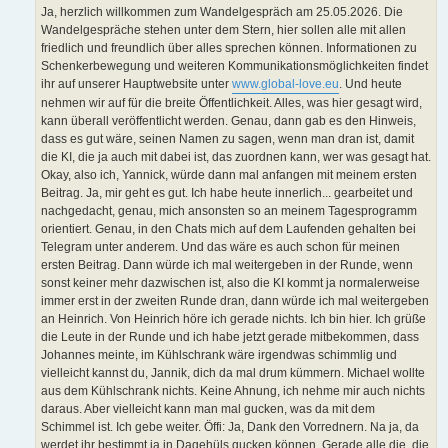
Ja, herzlich willkommen zum Wandelgespräch am 25.05.2026. Die
Wandelgespräche stehen unter dem Stern, hier sollen alle mit allen
friedlich und freundlich über alles sprechen können. Informationen zu
Schenkerbewegung und weiteren Kommunikationsmöglichkeiten findet
ihr auf unserer Hauptwebsite unter
www.global-love.eu
. Und heute
nehmen wir auf für die breite Öffentlichkeit. Alles, was hier gesagt wird,
kann überall veröffentlicht werden. Genau, dann gab es den Hinweis,
dass es gut wäre, seinen Namen zu sagen, wenn man dran ist, damit
die KI, die ja auch mit dabei ist, das zuordnen kann, wer was gesagt hat.
Okay, also ich, Yannick, würde dann mal anfangen mit meinem ersten
Beitrag. Ja, mir geht es gut. Ich habe heute innerlich... gearbeitet und
nachgedacht, genau, mich ansonsten so an meinem Tagesprogramm
orientiert. Genau, in den Chats mich auf dem Laufenden gehalten bei
Telegram unter anderem. Und das wäre es auch schon für meinen
ersten Beitrag. Dann würde ich mal weitergeben in der Runde, wenn
sonst keiner mehr dazwischen ist, also die KI kommt ja normalerweise
immer erst in der zweiten Runde dran, dann würde ich mal weitergeben
an Heinrich. Von Heinrich höre ich gerade nichts. Ich bin hier. Ich grüße
die Leute in der Runde und ich habe jetzt gerade mitbekommen, dass
Johannes meinte, im Kühlschrank wäre irgendwas schimmlig und
vielleicht kannst du, Jannik, dich da mal drum kümmern. Michael wollte
aus dem Kühlschrank nichts. Keine Ahnung, ich nehme mir auch nichts
daraus. Aber vielleicht kann man mal gucken, was da mit dem
Schimmel ist. Ich gebe weiter. Öffi: Ja, Dank den Vorrednern. Na ja, da
werdet ihr bestimmt ja in Dagehüls gucken können. Gerade alle die, die