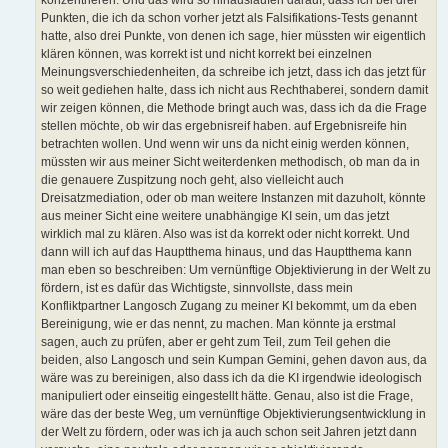
konzentrieren. Und das wird so hinauslaufen darauf, dass ich bei drei
Punkten, die ich da schon vorher jetzt als Falsifikations-Tests genannt
hatte, also drei Punkte, von denen ich sage, hier müssten wir eigentlich
klären können, was korrekt ist und nicht korrekt bei einzelnen
Meinungsverschiedenheiten, da schreibe ich jetzt, dass ich das jetzt für
so weit gediehen halte, dass ich nicht aus Rechthaberei, sondern damit
wir zeigen können, die Methode bringt auch was, dass ich da die Frage
stellen möchte, ob wir das ergebnisreif haben. auf Ergebnisreife hin
betrachten wollen. Und wenn wir uns da nicht einig werden können,
müssten wir aus meiner Sicht weiterdenken methodisch, ob man da in
die genauere Zuspitzung noch geht, also vielleicht auch
Dreisatzmediation, oder ob man weitere Instanzen mit dazuholt, könnte
aus meiner Sicht eine weitere unabhängige KI sein, um das jetzt
wirklich mal zu klären. Also was ist da korrekt oder nicht korrekt. Und
dann will ich auf das Hauptthema hinaus, und das Hauptthema kann
man eben so beschreiben: Um vernünftige Objektivierung in der Welt zu
fördern, ist es dafür das Wichtigste, sinnvollste, dass mein
Konfliktpartner Langosch Zugang zu meiner KI bekommt, um da eben
Bereinigung, wie er das nennt, zu machen. Man könnte ja erstmal
sagen, auch zu prüfen, aber er geht zum Teil, zum Teil gehen die
beiden, also Langosch und sein Kumpan Gemini, gehen davon aus, da
wäre was zu bereinigen, also dass ich da die KI irgendwie ideologisch
manipuliert oder einseitig eingestellt hätte. Genau, also ist die Frage,
wäre das der beste Weg, um vernünftige Objektivierungsentwicklung in
der Welt zu fördern, oder was ich ja auch schon seit Jahren jetzt dann