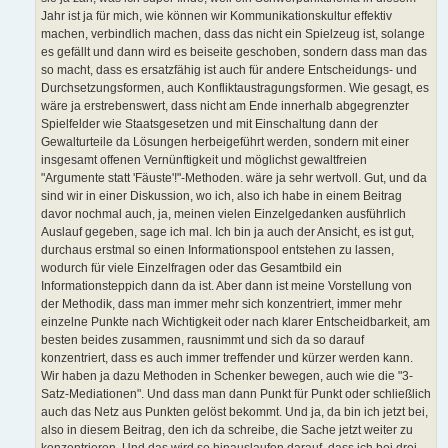
Jahr ist ja für mich, wie können wir Kommunikationskultur effektiv
machen, verbindlich machen, dass das nicht ein Spielzeug ist, solange
es gefällt und dann wird es beiseite geschoben, sondern dass man das
so macht, dass es ersatzfähig ist auch für andere Entscheidungs- und
Durchsetzungsformen, auch Konfliktaustragungsformen. Wie gesagt, es
wäre ja erstrebenswert, dass nicht am Ende innerhalb abgegrenzter
Spielfelder wie Staatsgesetzen und mit Einschaltung dann der
Gewalturteile da Lösungen herbeigeführt werden, sondern mit einer
insgesamt offenen Vernünftigkeit und möglichst gewaltfreien
"Argumente statt 'Fäuste'!"-Methoden. wäre ja sehr wertvoll. Gut, und da
sind wir in einer Diskussion, wo ich, also ich habe in einem Beitrag
davor nochmal auch, ja, meinen vielen Einzelgedanken ausführlich
Auslauf gegeben, sage ich mal. Ich bin ja auch der Ansicht, es ist gut,
durchaus erstmal so einen Informationspool entstehen zu lassen,
wodurch für viele Einzelfragen oder das Gesamtbild ein
Informationsteppich dann da ist. Aber dann ist meine Vorstellung von
der Methodik, dass man immer mehr sich konzentriert, immer mehr
einzelne Punkte nach Wichtigkeit oder nach klarer Entscheidbarkeit, am
besten beides zusammen, rausnimmt und sich da so darauf
konzentriert, dass es auch immer treffender und kürzer werden kann.
Wir haben ja dazu Methoden in Schenker bewegen, auch wie die "3-
Satz-Mediationen". Und dass man dann Punkt für Punkt oder schließlich
auch das Netz aus Punkten gelöst bekommt. Und ja, da bin ich jetzt bei,
also in diesem Beitrag, den ich da schreibe, die Sache jetzt weiter zu