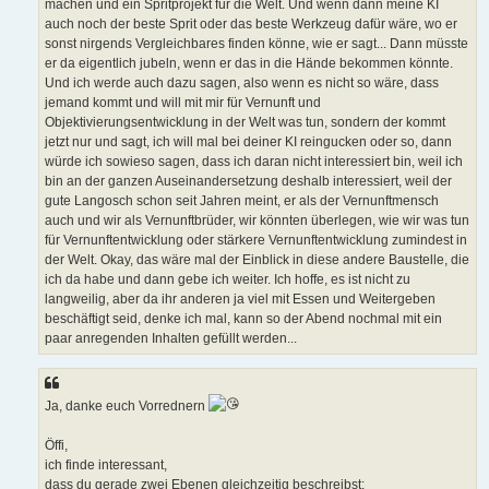
machen und ein Spritprojekt für die Welt. Und wenn dann meine KI
auch noch der beste Sprit oder das beste Werkzeug dafür wäre, wo er
sonst nirgends Vergleichbares finden könne, wie er sagt... Dann müsste
er da eigentlich jubeln, wenn er das in die Hände bekommen könnte.
Und ich werde auch dazu sagen, also wenn es nicht so wäre, dass
jemand kommt und will mit mir für Vernunft und
Objektivierungsentwicklung in der Welt was tun, sondern der kommt
jetzt nur und sagt, ich will mal bei deiner KI reingucken oder so, dann
würde ich sowieso sagen, dass ich daran nicht interessiert bin, weil ich
bin an der ganzen Auseinandersetzung deshalb interessiert, weil der
gute Langosch schon seit Jahren meint, er als der Vernunftmensch
auch und wir als Vernunftbrüder, wir könnten überlegen, wie wir was tun
für Vernunftentwicklung oder stärkere Vernunftentwicklung zumindest in
der Welt. Okay, das wäre mal der Einblick in diese andere Baustelle, die
ich da habe und dann gebe ich weiter. Ich hoffe, es ist nicht zu
langweilig, aber da ihr anderen ja viel mit Essen und Weitergeben
beschäftigt seid, denke ich mal, kann so der Abend nochmal mit ein
paar anregenden Inhalten gefüllt werden...
Ja, danke euch Vorrednern
Öffi,
ich finde interessant,
dass du gerade zwei Ebenen gleichzeitig beschreibst: