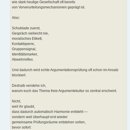
wie stark heutige Gesellschaft oft bereits
von Vorverurteilungsmechanismen geprägt ist.
Also:
Schublade zuerst,
Gespräch vielleicht nie,
moralisches Etikett,
Kontaktsperre,
Gruppensignal,
Identitätsmarker,
Abwehrreflex.
Und dadurch wird echte Argumentationsprüfung oft schon im Ansatz
blockiert.
Deshalb verstehe ich,
warum euch das Thema freie Argumentekultur so zentral erscheint.
Nicht,
weil ihr glaubt,
dass dadurch automatisch Harmonie entsteht —
sondern weil überhaupt erst wieder
gemeinsame Prüfungsräume entstehen sollen,
bevor sofort: