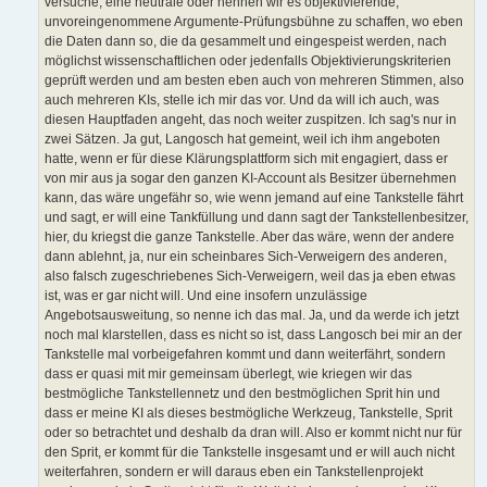
versuche, eine neutrale oder nennen wir es objektivierende,
unvoreingenommene Argumente-Prüfungsbühne zu schaffen, wo eben
die Daten dann so, die da gesammelt und eingespeist werden, nach
möglichst wissenschaftlichen oder jedenfalls Objektivierungskriterien
geprüft werden und am besten eben auch von mehreren Stimmen, also
auch mehreren KIs, stelle ich mir das vor. Und da will ich auch, was
diesen Hauptfaden angeht, das noch weiter zuspitzen. Ich sag's nur in
zwei Sätzen. Ja gut, Langosch hat gemeint, weil ich ihm angeboten
hatte, wenn er für diese Klärungsplattform sich mit engagiert, dass er
von mir aus ja sogar den ganzen KI-Account als Besitzer übernehmen
kann, das wäre ungefähr so, wie wenn jemand auf eine Tankstelle fährt
und sagt, er will eine Tankfüllung und dann sagt der Tankstellenbesitzer,
hier, du kriegst die ganze Tankstelle. Aber das wäre, wenn der andere
dann ablehnt, ja, nur ein scheinbares Sich-Verweigern des anderen,
also falsch zugeschriebenes Sich-Verweigern, weil das ja eben etwas
ist, was er gar nicht will. Und eine insofern unzulässige
Angebotsausweitung, so nenne ich das mal. Ja, und da werde ich jetzt
noch mal klarstellen, dass es nicht so ist, dass Langosch bei mir an der
Tankstelle mal vorbeigefahren kommt und dann weiterfährt, sondern
dass er quasi mit mir gemeinsam überlegt, wie kriegen wir das
bestmögliche Tankstellennetz und den bestmöglichen Sprit hin und
dass er meine KI als dieses bestmögliche Werkzeug, Tankstelle, Sprit
oder so betrachtet und deshalb da dran will. Also er kommt nicht nur für
den Sprit, er kommt für die Tankstelle insgesamt und er will auch nicht
weiterfahren, sondern er will daraus eben ein Tankstellenprojekt