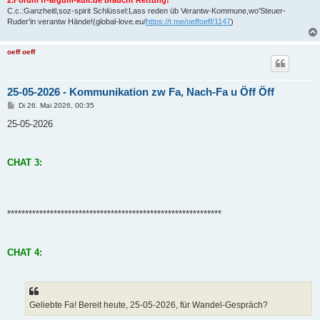
C.c.:Ganzheitl,soz-spirit Schlüssel:Lass reden üb Verantw-Kommune,wo'Steuer-
Ruder'in verantw Hände!(global-love.eu/
https://t.me/oeffoeff/1147
)
oeff oeff
25-05-2026 - Kommunikation zw Fa, Nach-Fa u Öff Öff
B
Di 26. Mai 2026, 00:35
e
i
25-05-2026
t
r
a
g
CHAT 3:
************************************************************
CHAT 4:
Geliebte Fa! Bereit heute, 25-05-2026, für Wandel-Gespräch?