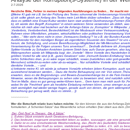
n
a
2-7-2026
g
Herzliche Bitte, Fehler in meinen folgenden Ausführungen zu finden… Ihr macht mi
((Meine KI gab mir z.B. bei der Prüfung des Textes schonmal die Verbesserungs-Vorschl
a) ich sollte gleich am Anfang des Textes mein Leit-Motiv drüber schreiben: „Dass ich A
dass es wirklich eine Ersatz-Kultur werden kann statt anderer Durchsetzungs-Formen (
b), ich würde den Begriff „Korruption“ in einem weiteren Sinne verwenden als üblich, 
möchte ich mich aber mal beziehen auf die Anfangs-Sätze zu „Korruption“ in Wikipedia: „K
‚Verderbnis, Verdorbenheit, Bestechlichkeit‘) ist der Missbrauch einer Vertrauensstellun
Rahmen einer öffentlichen, privaten, wirtschaftlichen oder politischen Verantwortung Vor
sollen…“ Wer steht denn nicht in einer „Vertrauens-Stellung“? Ist z.B. der Bundes-Kanzl
Ausführender für den mündigen Bürger als eigentlichen Souverän des Staates? Ist uns 
herum, die Schöpfung, und unsere Beeinflussungs-Möglichkeit der Mit-Menschen anvertra
Verantwortung für die Folgen unseres Tuns anvertraut?… Deshalb definiere ich „Korrupti
Splitter-Vorteile zu Schaden-Anrichten (unterm Strich bzw. aufs Ganze gesehen, also bz
Widersprechen würde ich Wikipedia bzgl. der „Vorteile“: Wenn Vorteile des Handelnden b
größten Vorteil für alle sind (z.B. „gutes Gewissen“ oder „Vernunft-Seelen-Entfaltung“ be
nichts Schlechtes dran, ja es wäre sogar schädlich, sowas (natürliches oder gott-gewollt
Menschen) schlecht-zu-reden oder ab-zu-würgen... Nur schädliche Vorteile sind schädlich
dienliche Vorteile… -- und
c) kritisierte meine KI, ich würde ja schwere Vorwürfe erheben (eben Korruption, auch sy
ausreichend bewiesen werden… Dazu die freche Behauptung von mir: Von einem ‚Thesen
erwarten, dass es die Begründungs- und Beweis-Zusammenhänge bis in die Fein-Veräst
Hinweise, woran die Behauptungen zu sehen oder zu beweisen sind, sind natürlich sch
Text im Maße, dass es gut genug weiter-führen kann… Gern kann man mich auch für ‚Fe
wobei Ihr die 'Frechheit' gern als herzliche Einladung nehmen könnt, umso strenger zu 
mich womöglich mal wieder wenige fragen, gerade auch von denen, die gern widersprech
Betrachtung gut genug weiß, dass es stimmt… ))
~~~~~~~~~~
Wer die Botschaft relativ kurz haben möchte
, für den können die aus der Anfangs-Ze
formulierten „4 Schenker-Sätze“ das Wesentliche schon erhellen (hier zitiert aus dem „Öm-
„Der „Öm!-Text“ in Thesen: „Die 4 Sätze“
1. Echtes Glück entsteht durch Gewissens-Befolgung…
2. Das bedeutet, insgesamt verantwortlich leben zu wollen, sozusagen „wie eine gesund
3. Dafür ist es eine entscheidende Weichenstellung, das „Recht des (äußerlich) Stärker
unter Menschen außer Kraft zu setzen, stattdessen gewaltfrei zu teilen, d.h. sich zu b
((Denn durch dieses – uns prinzipiell, wegen fehlender Überlegenheit in „Glaubensfragen