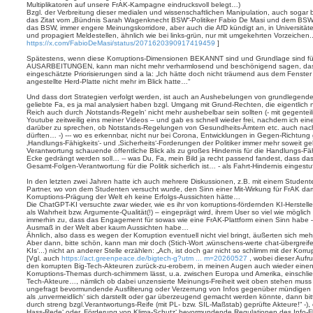
Multiplikatoren auf unsere FrAK-Kampagne eindrucksvoll belegt…)
Bzgl. der Verbreitung dieser medialen und wissenschaftlichen Manipulation, auch sogar be
das Zitat vom „Bündnis Sarah Wagenknecht BSW“-Politiker Fabio De Masi und dem BSW-Vor
das BSW, immer engere Meinungskorridore, aber auch die AfD kündigt an, in Universität
und propagiert Meldestellen, ähnlich wie bei links-grün, nur mit umgekehrten Vorzeichen...
https://x.com/FabioDeMasi/status/2071620390917419459
]
Spätestens, wenn diese Korruptions-Dimensionen BEKANNT sind und Grundlage sind 
AUSARBEITUNGEN, kann man nicht mehr verharmlosend und beschönigend sagen, dass e
eingeschätzte Priorisierungen sind a la: „Ich hätte doch nicht träumend aus dem Fenster
angestellte Herd-Platte nicht mehr im Blick hatte…“
Und dass dort Strategien verfolgt werden, ist auch an Aushebelungen von grundlegenden
geliebte Fa, es ja mal analysiert haben bzgl. Umgang mit Grund-Rechten, die eigentlich
Reich auch durch ‚Notstands-Regeln‘ nicht mehr aushebelbar sein sollten (- mit gegente
Youtube zeitweilig eins meiner Videos – und gab es schnell wieder frei, nachdem ich ein
darüber zu sprechen, ob Notstands-Regelungen von Gesundheits-Ämtern etc. auch nach 
dürften… -) --- wo es erkennbar, nicht nur bei Corona, Entwicklungen in Gegen-Richtung g
‚Handlungs-Fähigkeits‘- und ‚Sicherheits‘-Forderungen der Politiker immer mehr soweit ge
Verantwortung schauende öffentliche Blick als zu großes Hindernis für die Handlungs-Fähi
Ecke gedrängt werden soll… -- was Du, Fa, mein Bild ja recht passend fandest, dass das
Gesamt-Folgen-Verantwortung für die Politik sicherlich ist… - als Fahrt-Hindernis eingestu
In den letzten zwei Jahren hatte ich auch mehrere Diskussionen, z.B. mit einem Student
Partner, wo von dem Studenten versucht wurde, den Sinn einer Mit-Wirkung für FrAK dam
Korruptions-Prägung der Welt eh keine Erfolgs-Aussichten hätte…
Die ChatGPT-KI versuchte zwar wieder, wie es ihr von korruptions-fördernden KI-Herstel
als Wahrheit bzw. Argumente-Qualität(!) – eingeprägt wird, ihrem User so viel wie mögli
immerhin zu, dass das Engagement für sowas wie eine FrAK-Plattform einen Sinn habe
Ausmaß in der Welt aber kaum Aussichten habe…
Ähnlich, also dass es wegen der Korruption eventuell nicht viel bringt, äußerten sich me
Aber dann, bitte schön, kann man mir doch (Stich-Wort ‚wünschens-werte chat-übergrei
KIs‘...) nicht an anderer Stelle erzählen: „Ach, ist doch gar nicht so schlimm mit der Korr
[Vgl. auch
https://act.greenpeace.de/bigtech-g?utm ... m=20260527
, wobei dieser Aufr
den korrupten Big-Tech-Akteuren zurück-zu-erobern, in meinen Augen auch wieder einen 
Korruptions-Themas durch-schimmern lässt, u.a. zwischen Europa und Amerika, einschlie
Tech-Akteure…, nämlich ob dabei unzensierte Meinungs-Freiheit weit oben stehen muss (-
ungefragt bevormundende Ausfilterung oder Verzerrung von Infos gegenüber mündige
als ‚unvermeidlich‘ sich darstellt oder gar überzeugend gemacht werden könnte, dann b
durch streng bzgl.Verantwortungs-Reife (mit PL- bzw. SIL-Maßstab) geprüfte Akteure!“ -),
Hass-Rede‘ oder ‚Förderung von Klima-Schutz‘ bevormundende Regulationen des Info-Flus