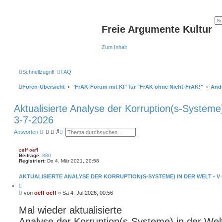
Freie Argumente Kultur
Zum Inhalt
Schnellzugriff
FAQ
Foren-Übersicht
"FrAK-Forum mit KI" für "FrAK ohne Nicht-FrAK!"
And
Aktualisierte Analyse der Korruption(s-Systeme)
3-7-2026
S
E
Antworten
u
r
c
w
h
e
oeff oeff
e
i
Beiträge:
880
t
Registriert:
Do 4. Mär 2021, 20:58
e
r
AKTUALISIERTE ANALYSE DER KORRUPTION(S-SYSTEME) IN DER WELT - V 
t
e
Z
S
i
B
von
oeff oeff
»
Sa 4. Jul 2026, 00:56
t
u
e
i
c
i
e
Mal wieder aktualisierte
h
r
t
e
e
Analyse der Korruption(s-Systeme) in der Welt
r