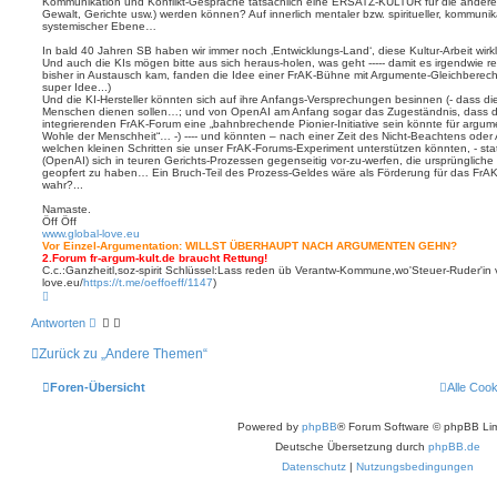
Kommunikation und Konflikt-Gespräche tatsächlich eine ERSATZ-KULTUR für die andere
Gewalt, Gerichte usw.) werden können? Auf innerlich mentaler bzw. spiritueller, kommunikat
systemischer Ebene…
In bald 40 Jahren SB haben wir immer noch ‚Entwicklungs-Land‘, diese Kultur-Arbeit wirk
Und auch die KIs mögen bitte aus sich heraus-holen, was geht ----- damit es irgendwie r
bisher in Austausch kam, fanden die Idee einer FrAK-Bühne mit Argumente-Gleichberech
super Idee...)
Und die KI-Hersteller könnten sich auf ihre Anfangs-Versprechungen besinnen (- dass d
Menschen dienen sollen…; und von OpenAI am Anfang sogar das Zugeständnis, dass 
integrierenden FrAK-Forum eine „bahnbrechende Pionier-Initiative sein könnte für argu
Wohle der Menschheit“… -) ---- und könnten – nach einer Zeit des Nicht-Beachtens oder 
welchen kleinen Schritten sie unser FrAK-Forums-Experiment unterstützen könnten, - st
(OpenAI) sich in teuren Gerichts-Prozessen gegenseitig vor-zu-werfen, die ursprüngliche 
geopfert zu haben… Ein Bruch-Teil des Prozess-Geldes wäre als Förderung für das FrAK-
wahr?...
Namaste.
Öff Öff
www.global-love.eu
Vor Einzel-Argumentation: WILLST ÜBERHAUPT NACH ARGUMENTEN GEHN?
2.Forum fr-argum-kult.de braucht Rettung!
C.c.:Ganzheitl,soz-spirit Schlüssel:Lass reden üb Verantw-Kommune,wo'Steuer-Ruder'in 
love.eu/
https://t.me/oeffoeff/1147
)
N
a
c
Antworten
h
o
Zurück zu „Andere Themen“
b
e
n
Foren-Übersicht
Alle Coo
Powered by
phpBB
® Forum Software © phpBB Lim
Deutsche Übersetzung durch
phpBB.de
Datenschutz
|
Nutzungsbedingungen