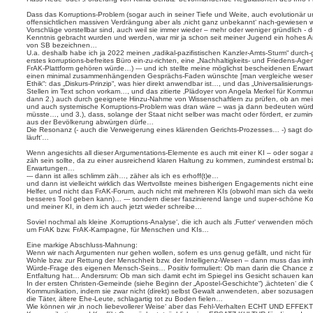
Dass das Korruptions-Problem (sogar auch in seiner Tiefe und Weite, auch evolutionär und
offensichtlichen massiven Verdrängung aber als ‚nicht ganz unbekannt‘ nach-gewiese
Vorschläge vorstellbar sind, auch weil sie immer wieder – mehr oder weniger gründlich -
Kenntnis gebracht wurden und werden, war mir ja schon seit meiner Jugend ein hohes 
von SB bezeichnen…
U.a. deshalb habe ich ja 2022 meinen „radikal-pazifistischen Kanzler-Amts-Sturm“ durch
erstes korruptions-befreites Büro ein-zu-richten, eine „Nachhaltigkeits- und Friedens-Ag
FrAK-Plattform gehören würde…) --- und ich stellte meine möglichst bescheidenen Erwartun
einen minimal zusammenhängenden Gesprächs-Faden wünschte [man vergleiche wesentlic
Ethik“: das „Diskurs-Prinzip“, was hier direkt anwendbar ist…, und das „Universalisierung
Stellen im Text schon vorkam…, und das zitierte ‚Plädoyer von Angela Merkel für Kommun
dann 2.) auch durch geeignete Hinzu-Nahme von Wissenschaftlern zu prüfen, ob an mei
und auch systemische Korruptions-Problem was dran wäre – was ja dann bedeuten wür
müsste…, und 3.), dass, solange der Staat nicht selber was macht oder fördert, er zumi
aus der Bevölkerung abwürgen dürfe…
Die Resonanz (- auch die Verweigerung eines klärenden Gerichts-Prozesses… -) sagt doc
läuft‘…
Wenn angesichts all dieser Argumentations-Elemente es auch mit einer KI – oder sogar 
zäh sein sollte, da zu einer ausreichend klaren Haltung zu kommen, zumindest erstmal 
Erwartungen…
--- dann ist alles schlimm zäh…, zäher als ich es erhoff(t)e…
und dann ist vielleicht wirklich das Wertvollste meines bisherigen Engagements nicht eine 
Helfer, und nicht das FrAK-Forum, auch nicht mit mehreren KIs (obwohl man sich da wei
besseres Tool geben kann)… --- sondern dieser faszinierend lange und super-schöne 
und meiner KI, in dem ich auch jetzt wieder schreibe…
Soviel nochmal als kleine ‚Korruptions-Analyse‘, die ich auch als ‚Futter‘ verwenden mö
um FrAK bzw. FrAK-Kampagne, für Menschen und KIs…
Eine markige Abschluss-Mahnung:
Wenn wir nach Argumenten nur gehen wollen, sofern es uns genug gefällt, und nicht f
Wohle bzw. zur Rettung der Menschheit bzw. der Intelligenz-Wesen – dann muss das i
Würde-Frage des eigenen Mensch-Seins… Positiv formuliert: Ob man darin die Chance z
Entfaltung hat… Andersrum: Ob man sich damit echt im Spiegel ins Gesicht schauen k
In der ersten Christen-Gemeinde (siehe Beginn der „Apostel-Geschichte“) ‚ächteten‘ die
Kommunikation, indem sie zwar nicht (direkt) selbst Gewalt anwendeten, aber sozusagen
die Täter, ältere Ehe-Leute, schlagartig tot zu Boden fielen…
Wie können wir ‚in noch liebevollerer Weise‘ aber das Fehl-Verhalten ECHT UND EFFEKTI