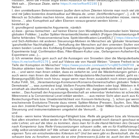
müssten‘, worin die Presse sogar einen Ausdruck für einen diesbezüglichen kulturellen
Welt sah… [Genaue Zitate, siehe
https://t.me/oeffoeff/2190
] ))
Neben
I. den unmittelbaren Bekenntnissen (außer dem schon Zitierten könnte man noch viel zi
und mir [alles kostenlos downloadbar auf lilitopia.de, unter „Veröffentlichungen“...], z.B
Mensch so Schulden machen könne, dass ein anderer es zurück-bezahlen müsse, niema
könne...', also Korruptheit auf allen Ebenen voraus-gesetzt werden könne...)
bestehen ja
II. grundlegend systemische Argumente, nämlich
a) dass - genau betrachtet - auf keiner Ebene (von Mündigkeits-Steuerruder beim 'klein
globalen Politiker...) außer Splitter-Verantwortlichkeiten wirklich (Folgen-)Verantwortungs-
Siehe fehlendes "Postconventional bzw. Spirit-Identification-Level(SIL)" [
https://diesche
und Sich-Abfinden mit anderen Steuerungs-Motiven im Menschen als 'globaler Verantwor
'ganzheitlicher Nachhaltigkeit'..., Verhaftung der Menschen auf den untersten Stufen vo
ersten beiden Levels des Kohlberg-Entwicklungs-Systems (siehe ergänzende Experimen
Experimente bzgl. Confirmation-Bias, Filter-Blasen-Kultur usw., Gefangenen-Aufseher-Ex
Experiment usw...)...
((- Ich verweise dazu gern auch auf die Aussagen von Snowden über die Manipulierbark
https://t.me/oeffoeff/2176
], und auf Videos wie von Harald Welzer: "Unsere Freiheit ist 
Tiefe der Korruption im Menschen“
https://www.youtube.com/watch?v=qBE5v3MZFX8
, w
Struktur ableiten kann: Wenn den Menschen etwas oft genug wiederholt wird (schon gar
es…; und wenn man ihnen erklärt, dass es verkehrt ist, und die Wiederholungen gehen 
auch wenn man ihnen die dabei wirkenden Manipulations-Mechanismen erklärt, geht es 
Bewegungs(SB)-Sicht noch hinzu: sogar wenn man ihnen zusätzlich noch einen prinzipiel
Kultur FrAK, SIL, „Verantwortungs-Kommunen/Konsens-Gemeinschaften globalen Teilen
Demokratie“…, was zumindest bzgl. bloßem Forums-Mitschreiben oder bzgl. Mitleben in K
ernsthaft als überfordernd, zu schwierig, zu kärglich etc. dargestellt werden kann…) --
weiter… Das Ausmaß der Anpassungs-Bereitschaft an erkennbar Verkehrtes ist schreckli
Mitrennerei a la Conventional Level erklärt werden… - aus meiner Sicht aber auch aus Ko
Bestechungs-Preis bzw. Unwiderstehlichkeit von Konsum-Verlockung...‘), schon gar wenn
erscheinende Evolutions-Theorie dazu nimmt: Splitter-Motive (Fressen, Saufen, Sex, Mach
aus den ‚Instinkt-Flaschen‘ frei-gestrampelt, überdrehen in ‚freier‘ Willkür-Sucht und Maßl
Steuerung und instrumentalisieren umgekehrt die Vernunft… -))
und
b) dass - wenn keine Verantwortungs-Fähigkeit bzw. -Reife als gegeben bzw. als Vora
fast allen einzelnen selbst weder in der Richtung etwas gewollt noch danach geschaut w
oder Lehrer, um auf die Idee zu kommen, dass man für In-die-Hand-Nehmen des Gesamt-
nach Kompetenz- bzw. Reife-Voraussetzungen schauen sollte, wie es für Kraftfahrzeug-
völlig selbst-verständlich ist? Wie schwer wäre es, dann darauf zu kommen, dass Verantw
eigenen Tuns ein entscheidendes Kriterium ist? Und bei wem gibt es Bereitschaft, die A
schauen bzw. zu forschen, warum da so eine (Interessens-)Lücke ist, auch bei den Wiss