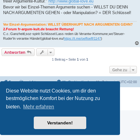
freier Argumente-Kultur."
http://www.global-love.eu
Bevor wir bei Einzel-Themen Argumente suchen - WILLST DU DENN
NACH ARGUMENTEN GEHEN - oder Manipulation? = DER Schlüssel!
Vor Einzel-Argumentation: WILLST ÜBERHAUPT NACH ARGUMENTEN GEHN?
2.Forum fr-argum-kult.de braucht Rettung!
C.c.:Ganzheitl,soz-spirit Schlüssel:Lass reden üb Verantw-Kommune,wo'Steuer-
Ruder'in verantw Hände!(global-love.eu/
https://t.me/oeffoeff/1147
)
Antworten
1 Beitrag • Seite
1
von
1
Gehe zu
Foren-Übersicht
Alle Cookies löschen
Alle Zeiten sind
UTC+02:00
Diese Website nutzt Cookies, um dir den
Powered by
phpBB
® Forum Software © phpBB Limited
bestmöglichen Komfort bei der Nutzung zu
Deutsche Übersetzung durch
phpBB.de
Datenschutz
|
Nutzungsbedingungen
bieten.
Mehr erfahren
Verstanden!