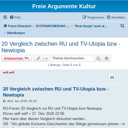
Freie Argumente Kultur
FAQ
Registrieren
Anmelden
S
Foren-Übersicht
SYSTEMATISIERUNG VON INHALTEN IN WISSENSCHAFTLICHER RICHTUNG
"Real Utopia" auch als neuer Wissenschafts-Ansatz
u
Mitteilungen
c
20 Vergleich zwischen RU und TV-Utopia bzw -
h
Newtopia
e
Suche
Erweiterte
Antworten
1 Beitrag • Seite
1
von
1
oeff oeff
20 Vergleich zwischen RU und TV-Utopia bzw -
Newtopia
B
Mi 8. Jan 2025, 00:18
e
i
RU-Forum 20 Vergleich zw RU und TV-Utopia bzw Newtopia
t
#1von oeff oeff » 27. Dez 2018 22:06
r
a
Hier kann über diesen Vergleich diskutiert werden...
g
SB: "Als globale Konsens-Geschwister das Nötige gemeinsam planen - in