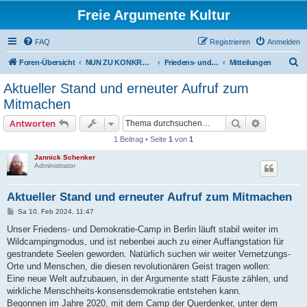
Freie Argumente Kultur
FAQ
Registrieren
Anmelden
S
Foren-Übersicht
NUN ZU KONKRETEN AKTIONEN U PROJEKTEN, ALS WICHTIGSTES AUSSER-PARLAMENTARISCHE KOMMUNEN WIE DAS DeFüCa
Friedens- und Demokratie-Camp
Mitteilungen
u
Aktueller Stand und erneuter Aufruf zum
c
Mitmachen
h
Suche
Erweiterte
Antworten
e
1 Beitrag • Seite
1
von
1
Jannick Schenker
Administrator
Aktueller Stand und erneuter Aufruf zum Mitmachen
B
Sa 10. Feb 2024, 11:47
e
i
Unser Friedens- und Demokratie-Camp in Berlin läuft stabil weiter im
t
Wildcampingmodus, und ist nebenbei auch zu einer Auffangstation für
r
a
gestrandete Seelen geworden. Natürlich suchen wir weiter Vernetzungs-
g
Orte und Menschen, die diesen revolutionären Geist tragen wollen:
Eine neue Welt aufzubauen, in der Argumente statt Fäuste zählen, und
wirkliche Menschheits-konsensdemokratie entstehen kann.
Begonnen im Jahre 2020, mit dem Camp der Querdenker, unter dem