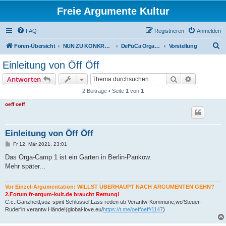
Freie Argumente Kultur
FAQ
Registrieren
Anmelden
S
Foren-Übersicht
NUN ZU KONKRETEN AKTIONEN U PROJEKTEN, ALS WICHTIGSTES AUSSER-PARLAMENTARISCHE KOMMUNEN WIE DAS DeFüCa
DeFüCa Orga-Camp 1
Vorstellung
u
Einleitung von Öff Öff
c
Suche
Erweiterte
Antworten
h
2 Beiträge • Seite
1
von
1
e
oeff oeff
Einleitung von Öff Öff
B
Fr 12. Mär 2021, 23:01
e
i
Das Orga-Camp 1 ist ein Garten in Berlin-Pankow.
t
Mehr später...
r
a
g
Vor Einzel-Argumentation: WILLST ÜBERHAUPT NACH ARGUMENTEN GEHN?
2.Forum fr-argum-kult.de braucht Rettung!
C.c.:Ganzheitl,soz-spirit Schlüssel:Lass reden üb Verantw-Kommune,wo'Steuer-
Ruder'in verantw Hände!(global-love.eu/
https://t.me/oeffoeff/1147
)