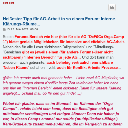
oeff oeff
Heißester Tipp für AG-Arbeit in so einem Forum: Interne
Klärungs-Räume...
B
Di 23. Mär 2021, 00:06
e
i
So ein
Forums-Bereich wie hier (hier für die AG "DeFüCa Orga-Camp
t
1") bietet geniale Möglichkeiten für intensive und effektive AG-Arbeit.
r
a
Neben den für alle Leser sichtbaren "allgemeinen" und "Mitteilungs-
g
"Bereichen
gibt es jeweils einen (für andere Forums-User nicht
sichtbaren) "internen Bereich" für jede AG...
Und dort kann man
wiederum auch getrennte,
auch beliebig vertraulich einrichtbare
'Neben-Räume'
schaffen -- z.B.
auch für Konflikt-Arbeits-Prozesse
...
((Was ich gerade auch mal gemacht habe... Liebe zwei AG-Mitglieder, wo
ich gestern wegen einem Konflikt lange Zeit telefoniert habe: Ich habe
uns hier im "internen Bereich" einen diskreten Raum für weitere Klärung
angelegt... Schaut mal, ob Ihr den gut findet...))
Wobei ich glaube, dass es im Moment - im Rahmen der "Orga-
Camps" - relativ leicht sein kann, dass die Beteiligten sich gut
miteinander verständigen und einigen können: Denn wir haben ja
vor, in diesen Camps erstmal nur solide ('multiplikations-fähige')
Kern-Orga-Leute zusammen-zu-führen, die im Vergleich zu anderen