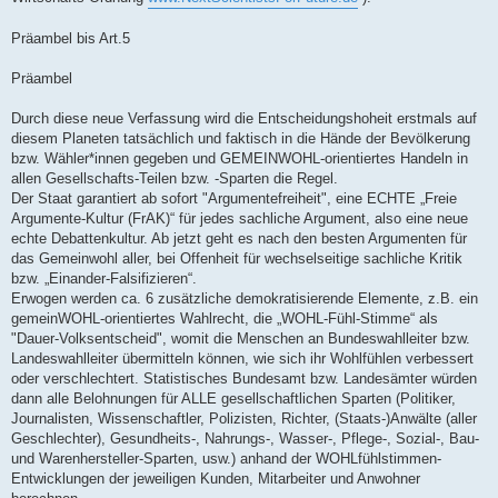
Präambel bis Art.5
Präambel
Durch diese neue Verfassung wird die Entscheidungshoheit erstmals auf
diesem Planeten tatsächlich und faktisch in die Hände der Bevölkerung
bzw. Wähler*innen gegeben und GEMEINWOHL-orientiertes Handeln in
allen Gesellschafts-Teilen bzw. -Sparten die Regel.
Der Staat garantiert ab sofort "Argumentefreiheit", eine ECHTE „Freie
Argumente-Kultur (FrAK)“ für jedes sachliche Argument, also eine neue
echte Debattenkultur. Ab jetzt geht es nach den besten Argumenten für
das Gemeinwohl aller, bei Offenheit für wechselseitige sachliche Kritik
bzw. „Einander-Falsifizieren“.
Erwogen werden ca. 6 zusätzliche demokratisierende Elemente, z.B. ein
gemeinWOHL-orientiertes Wahlrecht, die „WOHL-Fühl-Stimme“ als
"Dauer-Volksentscheid", womit die Menschen an Bundeswahlleiter bzw.
Landeswahlleiter übermitteln können, wie sich ihr Wohlfühlen verbessert
oder verschlechtert. Statistisches Bundesamt bzw. Landesämter würden
dann alle Belohnungen für ALLE gesellschaftlichen Sparten (Politiker,
Journalisten, Wissenschaftler, Polizisten, Richter, (Staats-)Anwälte (aller
Geschlechter), Gesundheits-, Nahrungs-, Wasser-, Pflege-, Sozial-, Bau-
und Warenhersteller-Sparten, usw.) anhand der WOHLfühlstimmen-
Entwicklungen der jeweiligen Kunden, Mitarbeiter und Anwohner