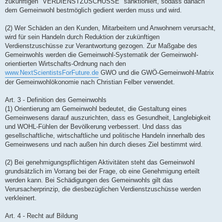
zukünftigen "VERDIENSTZUSCHÜSSE" sanktioniert, sodass danach
dem Gemeinwohl bestmöglich gedient werden muss und wird.
(2) Wer Schäden an den Kunden, Mitarbeitern und Anwohnern verursacht,
wird für sein Handeln durch Reduktion der zukünftigen
Verdienstzuschüsse zur Verantwortung gezogen. Zur Maßgabe des
Gemeinwohls werden die Gemeinwohl-Systematik der Gemeinwohl-
orientierten Wirtschafts-Ordnung nach den
www.NextScientistsForFuture.de
GWO und die GWÖ-Gemeinwohl-Matrix
der Gemeinwohlökonomie nach Christian Felber verwendet.
Art. 3 - Definition des Gemeinwohls
(1) Orientierung am Gemeinwohl bedeutet, die Gestaltung eines
Gemeinwesens darauf auszurichten, dass es Gesundheit, Langlebigkeit
und WOHL-Fühlen der Bevölkerung verbessert. Und dass das
gesellschaftliche, wirtschaftliche und politische Handeln innerhalb des
Gemeinwesens und nach außen hin durch dieses Ziel bestimmt wird.
(2) Bei genehmigungspflichtigen Aktivitäten steht das Gemeinwohl
grundsätzlich im Vorrang bei der Frage, ob eine Genehmigung erteilt
werden kann. Bei Schädigungen des Gemeinwohls gilt das
Verursacherprinzip, die diesbezüglichen Verdienstzuschüsse werden
verkleinert.
Art. 4 - Recht auf Bildung