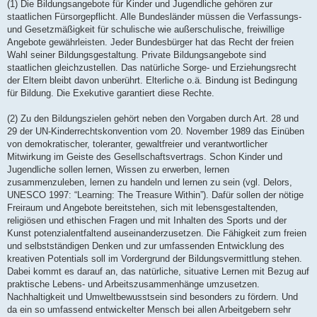
(1) Die Bildungsangebote für Kinder und Jugendliche gehören zur
staatlichen Fürsorgepflicht. Alle Bundesländer müssen die Verfassungs-
und Gesetzmäßigkeit für schulische wie außerschulische, freiwillige
Angebote gewährleisten. Jeder Bundesbürger hat das Recht der freien
Wahl seiner Bildungsgestaltung. Private Bildungsangebote sind
staatlichen gleichzustellen. Das natürliche Sorge- und Erziehungsrecht
der Eltern bleibt davon unberührt. Elterliche o.ä. Bindung ist Bedingung
für Bildung. Die Exekutive garantiert diese Rechte.
(2) Zu den Bildungszielen gehört neben den Vorgaben durch Art. 28 und
29 der UN-Kinderrechtskonvention vom 20. November 1989 das Einüben
von demokratischer, toleranter, gewaltfreier und verantwortlicher
Mitwirkung im Geiste des Gesellschaftsvertrags. Schon Kinder und
Jugendliche sollen lernen, Wissen zu erwerben, lernen
zusammenzuleben, lernen zu handeln und lernen zu sein (vgl. Delors,
UNESCO 1997: “Learning: The Treasure Within”). Dafür sollen der nötige
Freiraum und Angebote bereitstehen, sich mit lebensgestaltenden,
religiösen und ethischen Fragen und mit Inhalten des Sports und der
Kunst potenzialentfaltend auseinanderzusetzen. Die Fähigkeit zum freien
und selbstständigen Denken und zur umfassenden Entwicklung des
kreativen Potentials soll im Vordergrund der Bildungsvermittlung stehen.
Dabei kommt es darauf an, das natürliche, situative Lernen mit Bezug auf
praktische Lebens- und Arbeitszusammenhänge umzusetzen.
Nachhaltigkeit und Umweltbewusstsein sind besonders zu fördern. Und
da ein so umfassend entwickelter Mensch bei allen Arbeitgebern sehr