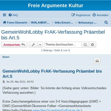
Freie Argumente Kultur
FAQ
Registrieren
Anmelden
S
Foren-Übersicht
PARLAMENTARISCHER VERÄNDERUNGS-WEG - NEUE VOLKS-ENTSCHEID-KULTUR - ZUVORDERST ÜBERS WAHL-PROGRAMM
Volks-Entscheid üb Wahl-Programm
Verfassungs-Reformen
u
GemeinWohlLobby FrAK-Verfassung Präambel
c
bis Art.5
h
Suche
Erweiterte
Antworten
e
1 Beitrag • Seite
1
von
1
Dylan
GemeinWohlLobby FrAK-Verfassung Präambel bis
Art.5
B
Sa 29. Mai 2021, 09:52
e
i
(Siehe ganz unten: Bilder: So könnte der Anfang eines Volksentscheides
t
Verfassung aussehen.)
r
a
g
Erste Zwischenergebnisse einer von 3-4 Vorschlägegruppen (GWÖ +
GWO (GemeinWohl-Ökonomie Felber +Gemeinwohlorientierte
Wirtschafts-Ordnung
www.NextScientistsForFuture.de
):