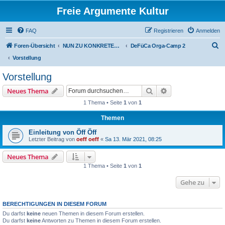
Freie Argumente Kultur
FAQ
Registrieren
Anmelden
S
Foren-Übersicht
NUN ZU KONKRETEN AKTIONEN U PROJEKTEN, ALS WICHTIGSTES AUSSER-PARLAMENTARISCHE KOMMUNEN WIE DAS DeFüCa
DeFüCa Orga-Camp 2
u
Vorstellung
c
Vorstellung
h
Suche
Erweiterte Suche
Neues Thema
e
1 Thema • Seite
1
von
1
Themen
Einleitung von Öff Öff
Letzter Beitrag von
oeff oeff
«
Sa 13. Mär 2021, 08:25
Neues Thema
1 Thema • Seite
1
von
1
Gehe zu
BERECHTIGUNGEN IN DIESEM FORUM
Du darfst
keine
neuen Themen in diesem Forum erstellen.
Du darfst
keine
Antworten zu Themen in diesem Forum erstellen.