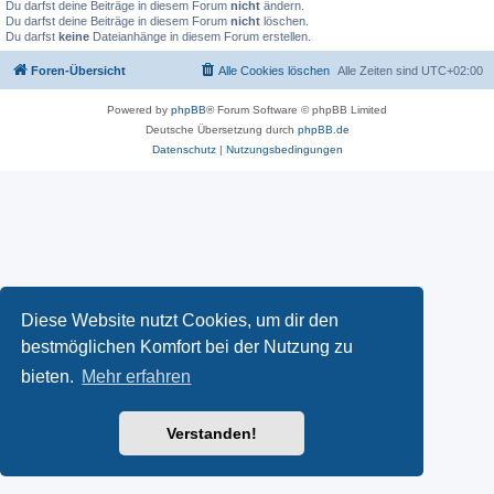
Du darfst deine Beiträge in diesem Forum
nicht
ändern.
Du darfst deine Beiträge in diesem Forum
nicht
löschen.
Du darfst
keine
Dateianhänge in diesem Forum erstellen.
Foren-Übersicht
Alle Cookies löschen
Alle Zeiten sind
UTC+02:00
Powered by
phpBB
® Forum Software © phpBB Limited
Deutsche Übersetzung durch
phpBB.de
Datenschutz
|
Nutzungsbedingungen
Diese Website nutzt Cookies, um dir den
bestmöglichen Komfort bei der Nutzung zu
bieten.
Mehr erfahren
Verstanden!