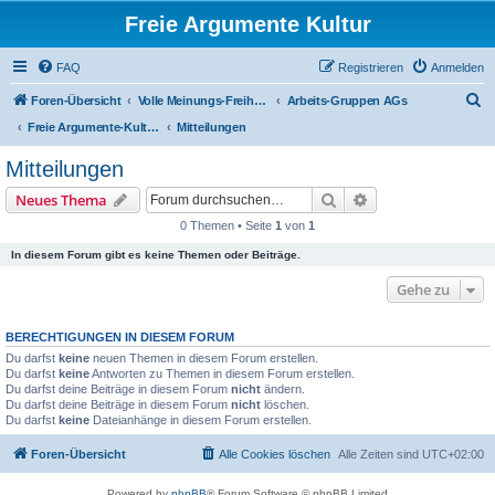
Freie Argumente Kultur
FAQ
Registrieren
Anmelden
S
Foren-Übersicht
Volle Meinungs-Freiheit mit 'Vorhang-System' -- frei dosierter Zugang zu allen Inhalten und AGs
Arbeits-Gruppen AGs
u
Freie Argumente-Kultur FrAK
Mitteilungen
c
Mitteilungen
h
Suche
Erweiterte Suche
Neues Thema
e
0 Themen • Seite
1
von
1
In diesem Forum gibt es keine Themen oder Beiträge.
Gehe zu
BERECHTIGUNGEN IN DIESEM FORUM
Du darfst
keine
neuen Themen in diesem Forum erstellen.
Du darfst
keine
Antworten zu Themen in diesem Forum erstellen.
Du darfst deine Beiträge in diesem Forum
nicht
ändern.
Du darfst deine Beiträge in diesem Forum
nicht
löschen.
Du darfst
keine
Dateianhänge in diesem Forum erstellen.
Foren-Übersicht
Alle Cookies löschen
Alle Zeiten sind
UTC+02:00
Powered by
phpBB
® Forum Software © phpBB Limited