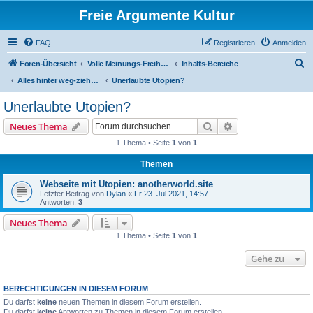
Freie Argumente Kultur
FAQ
Registrieren
Anmelden
S
Foren-Übersicht
Volle Meinungs-Freiheit mit 'Vorhang-System' -- frei dosierter Zugang zu allen Inhalten und AGs
Inhalts-Bereiche
u
Alles hinter weg-ziehbaren Vorhängen
Unerlaubte Utopien?
c
Unerlaubte Utopien?
h
Suche
Erweiterte Suche
Neues Thema
e
1 Thema • Seite
1
von
1
Themen
Webseite mit Utopien: anotherworld.site
Letzter Beitrag von
Dylan
«
Fr 23. Jul 2021, 14:57
Antworten:
3
Neues Thema
1 Thema • Seite
1
von
1
Gehe zu
BERECHTIGUNGEN IN DIESEM FORUM
Du darfst
keine
neuen Themen in diesem Forum erstellen.
Du darfst
keine
Antworten zu Themen in diesem Forum erstellen.