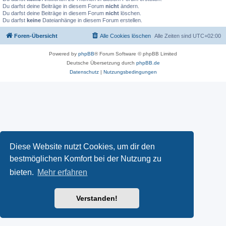
Du darfst deine Beiträge in diesem Forum
nicht
ändern.
Du darfst deine Beiträge in diesem Forum
nicht
löschen.
Du darfst
keine
Dateianhänge in diesem Forum erstellen.
Foren-Übersicht
Alle Cookies löschen
Alle Zeiten sind
UTC+02:00
Powered by
phpBB
® Forum Software © phpBB Limited
Deutsche Übersetzung durch
phpBB.de
Datenschutz
|
Nutzungsbedingungen
Diese Website nutzt Cookies, um dir den
bestmöglichen Komfort bei der Nutzung zu
bieten.
Mehr erfahren
Verstanden!