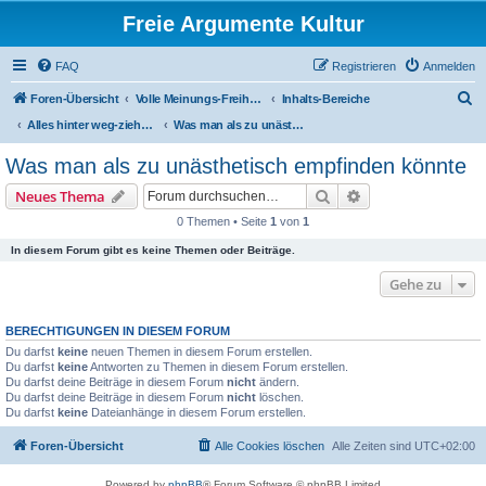
Freie Argumente Kultur
FAQ
Registrieren
Anmelden
S
Foren-Übersicht
Volle Meinungs-Freiheit mit 'Vorhang-System' -- frei dosierter Zugang zu allen Inhalten und AGs
Inhalts-Bereiche
u
Alles hinter weg-ziehbaren Vorhängen
Was man als zu unästhetisch empfinden könnte
c
Was man als zu unästhetisch empfinden könnte
h
Suche
Erweiterte Suche
Neues Thema
e
0 Themen • Seite
1
von
1
In diesem Forum gibt es keine Themen oder Beiträge.
Gehe zu
BERECHTIGUNGEN IN DIESEM FORUM
Du darfst
keine
neuen Themen in diesem Forum erstellen.
Du darfst
keine
Antworten zu Themen in diesem Forum erstellen.
Du darfst deine Beiträge in diesem Forum
nicht
ändern.
Du darfst deine Beiträge in diesem Forum
nicht
löschen.
Du darfst
keine
Dateianhänge in diesem Forum erstellen.
Foren-Übersicht
Alle Cookies löschen
Alle Zeiten sind
UTC+02:00
Powered by
phpBB
® Forum Software © phpBB Limited