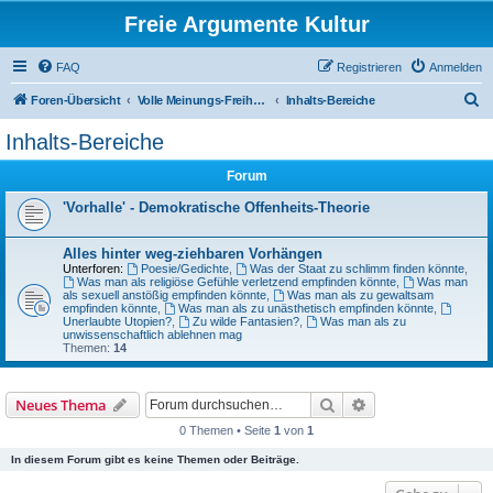
Freie Argumente Kultur
FAQ
Registrieren
Anmelden
S
Foren-Übersicht
Volle Meinungs-Freiheit mit 'Vorhang-System' -- frei dosierter Zugang zu allen Inhalten und AGs
Inhalts-Bereiche
u
Inhalts-Bereiche
c
Forum
h
e
'Vorhalle' - Demokratische Offenheits-Theorie
Alles hinter weg-ziehbaren Vorhängen
Unterforen:
Poesie/Gedichte
,
Was der Staat zu schlimm finden könnte
,
Was man als religiöse Gefühle verletzend empfinden könnte
,
Was man
als sexuell anstößig empfinden könnte
,
Was man als zu gewaltsam
empfinden könnte
,
Was man als zu unästhetisch empfinden könnte
,
Unerlaubte Utopien?
,
Zu wilde Fantasien?
,
Was man als zu
unwissenschaftlich ablehnen mag
Themen:
14
Suche
Erweiterte Suche
Neues Thema
0 Themen • Seite
1
von
1
In diesem Forum gibt es keine Themen oder Beiträge.