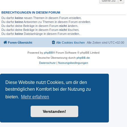
Gehe zu
BERECHTIGUNGEN IN DIESEM FORUM
Du darfst
keine
neuen Themen in diesem Forum erstellen.
Du darfst
keine
Antworten zu Themen in diesem Forum erstellen.
Du darfst deine Beiträge in diesem Forum
nicht
ändern.
Du darfst deine Beiträge in diesem Forum
nicht
löschen.
Du darfst
keine
Dateianhänge in diesem Forum erstellen.
Foren-Übersicht
Alle Cookies löschen
Alle Zeiten sind
UTC+02:00
Powered by
phpBB
® Forum Software © phpBB Limited
Deutsche Übersetzung durch
phpBB.de
Datenschutz
|
Nutzungsbedingungen
Diese Website nutzt Cookies, um dir den
bestmöglichen Komfort bei der Nutzung zu
bieten.
Mehr erfahren
Verstanden!