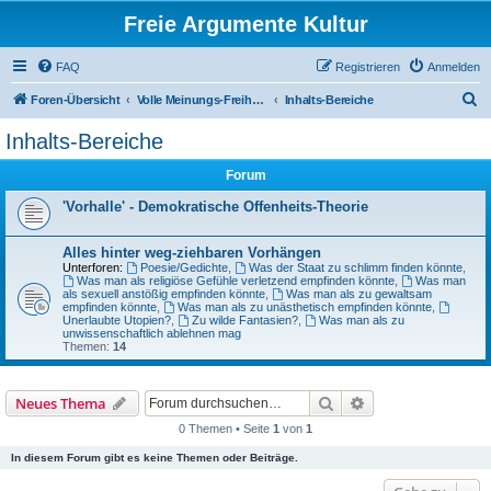
Freie Argumente Kultur
FAQ
Registrieren
Anmelden
S
Foren-Übersicht
Volle Meinungs-Freiheit mit 'Vorhang-System' -- frei dosierter Zugang zu allen Inhalten und AGs
Inhalts-Bereiche
u
Inhalts-Bereiche
c
Forum
h
e
'Vorhalle' - Demokratische Offenheits-Theorie
Alles hinter weg-ziehbaren Vorhängen
Unterforen:
Poesie/Gedichte
,
Was der Staat zu schlimm finden könnte
,
Was man als religiöse Gefühle verletzend empfinden könnte
,
Was man
als sexuell anstößig empfinden könnte
,
Was man als zu gewaltsam
empfinden könnte
,
Was man als zu unästhetisch empfinden könnte
,
Unerlaubte Utopien?
,
Zu wilde Fantasien?
,
Was man als zu
unwissenschaftlich ablehnen mag
Themen:
14
Suche
Erweiterte Suche
Neues Thema
0 Themen • Seite
1
von
1
In diesem Forum gibt es keine Themen oder Beiträge.