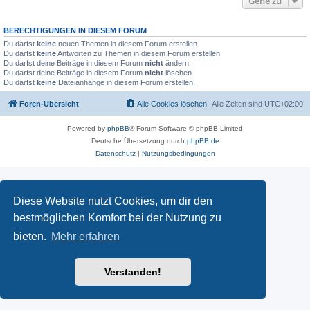
Gehe zu
BERECHTIGUNGEN IN DIESEM FORUM
Du darfst
keine
neuen Themen in diesem Forum erstellen.
Du darfst
keine
Antworten zu Themen in diesem Forum erstellen.
Du darfst deine Beiträge in diesem Forum
nicht
ändern.
Du darfst deine Beiträge in diesem Forum
nicht
löschen.
Du darfst
keine
Dateianhänge in diesem Forum erstellen.
Foren-Übersicht
Alle Cookies löschen
Alle Zeiten sind
UTC+02:00
Powered by
phpBB
® Forum Software © phpBB Limited
Deutsche Übersetzung durch
phpBB.de
Datenschutz
|
Nutzungsbedingungen
Diese Website nutzt Cookies, um dir den
bestmöglichen Komfort bei der Nutzung zu
bieten.
Mehr erfahren
Verstanden!