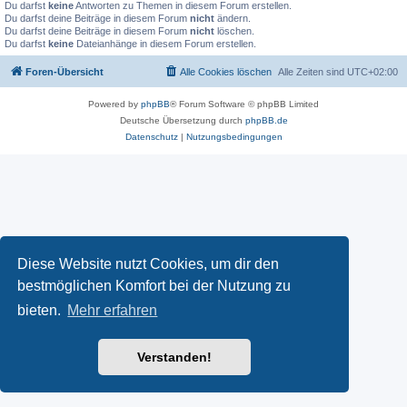
Du darfst
keine
Antworten zu Themen in diesem Forum erstellen.
Du darfst deine Beiträge in diesem Forum
nicht
ändern.
Du darfst deine Beiträge in diesem Forum
nicht
löschen.
Du darfst
keine
Dateianhänge in diesem Forum erstellen.
Foren-Übersicht
Alle Cookies löschen
Alle Zeiten sind
UTC+02:00
Powered by
phpBB
® Forum Software © phpBB Limited
Deutsche Übersetzung durch
phpBB.de
Datenschutz
|
Nutzungsbedingungen
Diese Website nutzt Cookies, um dir den
bestmöglichen Komfort bei der Nutzung zu
bieten.
Mehr erfahren
Verstanden!