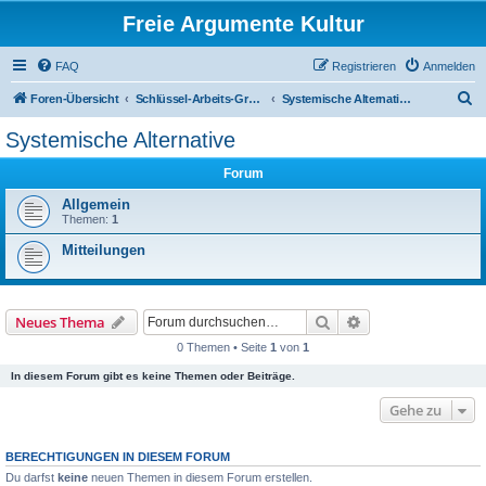
Freie Argumente Kultur
FAQ
Registrieren
Anmelden
S
Foren-Übersicht
Schlüssel-Arbeits-Gruppen(AGs)
Systemische Alternative
u
Systemische Alternative
c
Forum
h
e
Allgemein
Themen:
1
Mitteilungen
Suche
Erweiterte Suche
Neues Thema
0 Themen • Seite
1
von
1
In diesem Forum gibt es keine Themen oder Beiträge.
Gehe zu
BERECHTIGUNGEN IN DIESEM FORUM
Du darfst
keine
neuen Themen in diesem Forum erstellen.