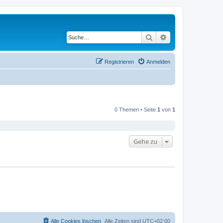
Suche
Erweiterte Suche
Registrieren
Anmelden
0 Themen • Seite
1
von
1
Gehe zu
Alle Cookies löschen
Alle Zeiten sind
UTC+02:00