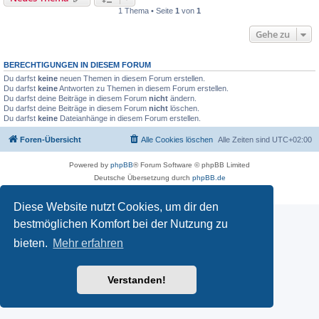
1 Thema • Seite
1
von
1
Gehe zu
BERECHTIGUNGEN IN DIESEM FORUM
Du darfst
keine
neuen Themen in diesem Forum erstellen.
Du darfst
keine
Antworten zu Themen in diesem Forum erstellen.
Du darfst deine Beiträge in diesem Forum
nicht
ändern.
Du darfst deine Beiträge in diesem Forum
nicht
löschen.
Du darfst
keine
Dateianhänge in diesem Forum erstellen.
Foren-Übersicht
Alle Cookies löschen
Alle Zeiten sind
UTC+02:00
Powered by
phpBB
® Forum Software © phpBB Limited
Deutsche Übersetzung durch
phpBB.de
Datenschutz
|
Nutzungsbedingungen
Diese Website nutzt Cookies, um dir den
bestmöglichen Komfort bei der Nutzung zu
bieten.
Mehr erfahren
Verstanden!