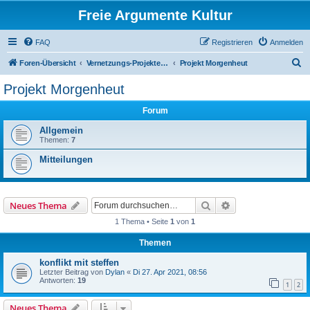
Freie Argumente Kultur
FAQ
Registrieren
Anmelden
S
Foren-Übersicht
Vernetzungs-Projekte in Berlin und Umfeld
Projekt Morgenheut
u
Projekt Morgenheut
c
Forum
h
e
Allgemein
Themen:
7
Mitteilungen
Suche
Erweiterte Suche
Neues Thema
1 Thema • Seite
1
von
1
Themen
konflikt mit steffen
Letzter Beitrag von
Dylan
«
Di 27. Apr 2021, 08:56
Antworten:
19
1
2
Neues Thema