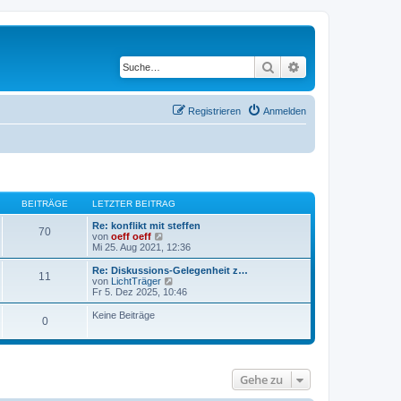
Suche
Erweiterte Suche
Registrieren
Anmelden
BEITRÄGE
LETZTER BEITRAG
Re: konflikt mit steffen
70
N
von
oeff oeff
e
Mi 25. Aug 2021, 12:36
u
e
Re: Diskussions-Gelegenheit z…
11
s
N
von
LichtTräger
t
e
Fr 5. Dez 2025, 10:46
e
u
r
e
Keine Beiträge
0
B
s
e
t
i
e
t
r
r
B
a
e
Gehe zu
g
i
t