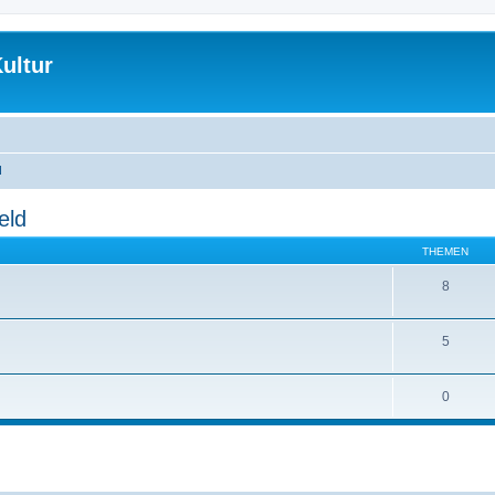
ultur
d
eld
THEMEN
8
5
0