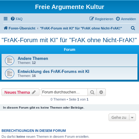
Freie Argumente Kultur
FAQ
Registrieren
Anmelden
S
Foren-Übersicht
"FrAK-Forum mit KI" für "FrAK ohne Nicht-FrAK!"
u
"FrAK-Forum mit KI" für "FrAK ohne Nicht-FrAK!"
c
Forum
h
e
Andere Themen
Themen:
12
Entwicklung des FrAK-Forums mit KI
Themen:
16
Suche
Erweiterte Suche
Neues Thema
0 Themen • Seite
1
von
1
In diesem Forum gibt es keine Themen oder Beiträge.
Gehe zu
BERECHTIGUNGEN IN DIESEM FORUM
Du darfst
keine
neuen Themen in diesem Forum erstellen.