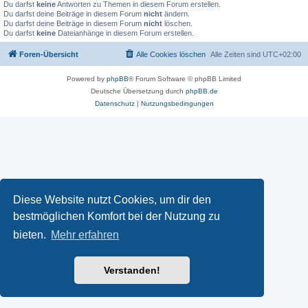
Du darfst
keine
Antworten zu Themen in diesem Forum erstellen.
Du darfst deine Beiträge in diesem Forum
nicht
ändern.
Du darfst deine Beiträge in diesem Forum
nicht
löschen.
Du darfst
keine
Dateianhänge in diesem Forum erstellen.
Foren-Übersicht
Alle Cookies löschen
Alle Zeiten sind
UTC+02:00
Powered by
phpBB
® Forum Software © phpBB Limited
Deutsche Übersetzung durch
phpBB.de
Datenschutz
|
Nutzungsbedingungen
Diese Website nutzt Cookies, um dir den
bestmöglichen Komfort bei der Nutzung zu
bieten.
Mehr erfahren
Verstanden!