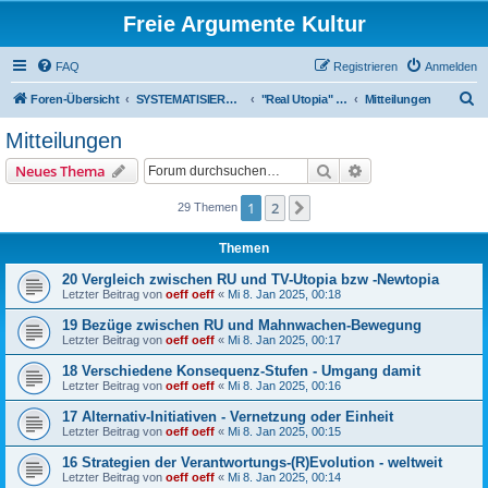
Freie Argumente Kultur
FAQ
Registrieren
Anmelden
S
Foren-Übersicht
SYSTEMATISIERUNG VON INHALTEN IN WISSENSCHAFTLICHER RICHTUNG
"Real Utopia" auch als neuer Wissenschafts-Ansatz
Mitteilungen
u
Mitteilungen
c
Suche
Erweiterte Suche
Neues Thema
h
e
1
2
Nächste
29 Themen
Themen
20 Vergleich zwischen RU und TV-Utopia bzw -Newtopia
Letzter Beitrag von
oeff oeff
«
Mi 8. Jan 2025, 00:18
19 Bezüge zwischen RU und Mahnwachen-Bewegung
Letzter Beitrag von
oeff oeff
«
Mi 8. Jan 2025, 00:17
18 Verschiedene Konsequenz-Stufen - Umgang damit
Letzter Beitrag von
oeff oeff
«
Mi 8. Jan 2025, 00:16
17 Alternativ-Initiativen - Vernetzung oder Einheit
Letzter Beitrag von
oeff oeff
«
Mi 8. Jan 2025, 00:15
16 Strategien der Verantwortungs-(R)Evolution - weltweit
Letzter Beitrag von
oeff oeff
«
Mi 8. Jan 2025, 00:14