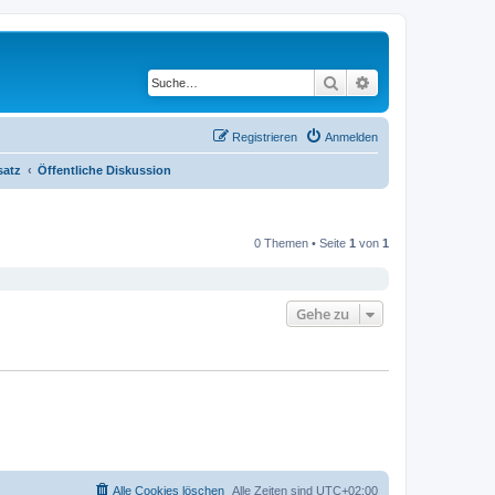
Suche
Erweiterte Suche
Registrieren
Anmelden
satz
Öffentliche Diskussion
0 Themen • Seite
1
von
1
Gehe zu
Alle Cookies löschen
Alle Zeiten sind
UTC+02:00