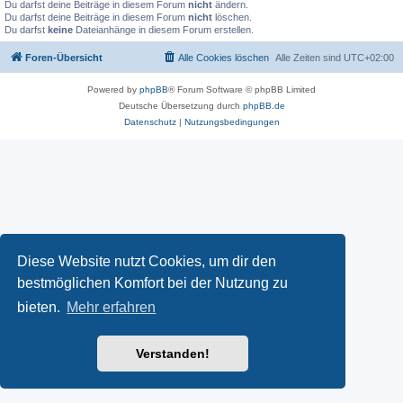
Du darfst deine Beiträge in diesem Forum
nicht
ändern.
Du darfst deine Beiträge in diesem Forum
nicht
löschen.
Du darfst
keine
Dateianhänge in diesem Forum erstellen.
Foren-Übersicht
Alle Cookies löschen
Alle Zeiten sind
UTC+02:00
Powered by
phpBB
® Forum Software © phpBB Limited
Deutsche Übersetzung durch
phpBB.de
Datenschutz
|
Nutzungsbedingungen
Diese Website nutzt Cookies, um dir den
bestmöglichen Komfort bei der Nutzung zu
bieten.
Mehr erfahren
Verstanden!