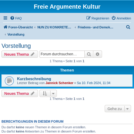
Freie Argumente Kultur
FAQ
Registrieren
Anmelden
S
Foren-Übersicht
NUN ZU KONKRETEN AKTIONEN U PROJEKTEN, ALS WICHTIGSTES AUSSER-PARLAMENTARISCHE KOMMUNEN WIE DAS DeFüCa
Friedens- und Demokratie-Camp
u
Vorstellung
c
Vorstellung
h
Suche
Erweiterte Suche
Neues Thema
e
1 Thema • Seite
1
von
1
Themen
Kurzbeschreibung
Letzter Beitrag von
Jannick Schenker
«
Sa 10. Feb 2024, 11:34
Neues Thema
1 Thema • Seite
1
von
1
Gehe zu
BERECHTIGUNGEN IN DIESEM FORUM
Du darfst
keine
neuen Themen in diesem Forum erstellen.
Du darfst
keine
Antworten zu Themen in diesem Forum erstellen.