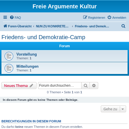
Freie Argumente Kultur
FAQ
Registrieren
Anmelden
S
Foren-Übersicht
NUN ZU KONKRETEN AKTIONEN U PROJEKTEN, ALS WICHTIGSTES AUSSER-PARLAMENTARISCHE KOMMUNEN WIE DAS DeFüCa
Friedens- und Demokratie-Camp
u
Friedens- und Demokratie-Camp
c
Forum
h
e
Vorstellung
Themen:
1
Mitteilungen
Themen:
1
Suche
Erweiterte Suche
Neues Thema
0 Themen • Seite
1
von
1
In diesem Forum gibt es keine Themen oder Beiträge.
Gehe zu
BERECHTIGUNGEN IN DIESEM FORUM
Du darfst
keine
neuen Themen in diesem Forum erstellen.