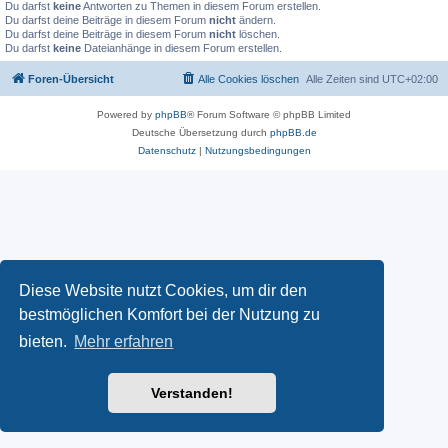
Du darfst
keine
Antworten zu Themen in diesem Forum erstellen.
Du darfst deine Beiträge in diesem Forum
nicht
ändern.
Du darfst deine Beiträge in diesem Forum
nicht
löschen.
Du darfst
keine
Dateianhänge in diesem Forum erstellen.
Foren-Übersicht
Alle Cookies löschen
Alle Zeiten sind
UTC+02:00
Powered by
phpBB
® Forum Software © phpBB Limited
Deutsche Übersetzung durch
phpBB.de
Datenschutz
|
Nutzungsbedingungen
Diese Website nutzt Cookies, um dir den
bestmöglichen Komfort bei der Nutzung zu
bieten.
Mehr erfahren
Verstanden!