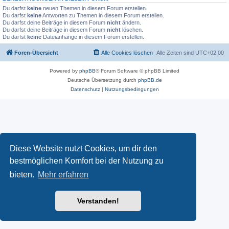
Du darfst
keine
neuen Themen in diesem Forum erstellen.
Du darfst
keine
Antworten zu Themen in diesem Forum erstellen.
Du darfst deine Beiträge in diesem Forum
nicht
ändern.
Du darfst deine Beiträge in diesem Forum
nicht
löschen.
Du darfst
keine
Dateianhänge in diesem Forum erstellen.
Foren-Übersicht
Alle Cookies löschen
Alle Zeiten sind
UTC+02:00
Powered by
phpBB
® Forum Software © phpBB Limited
Deutsche Übersetzung durch
phpBB.de
Datenschutz
|
Nutzungsbedingungen
Diese Website nutzt Cookies, um dir den
bestmöglichen Komfort bei der Nutzung zu
bieten.
Mehr erfahren
Verstanden!