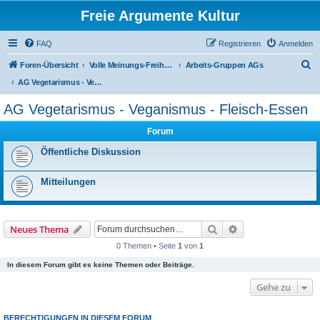
Freie Argumente Kultur
FAQ
Registrieren
Anmelden
S
Foren-Übersicht
Volle Meinungs-Freiheit mit 'Vorhang-System' -- frei dosierter Zugang zu allen Inhalten und AGs
Arbeits-Gruppen AGs
u
AG Vegetarismus - Veganismus - Fleisch-Essen
c
AG Vegetarismus - Veganismus - Fleisch-Essen
h
Forum
e
Öffentliche Diskussion
Mitteilungen
Suche
Erweiterte Suche
Neues Thema
0 Themen • Seite
1
von
1
In diesem Forum gibt es keine Themen oder Beiträge.
Gehe zu
BERECHTIGUNGEN IN DIESEM FORUM