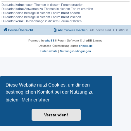
Du darfst
keine
neuen Themen in diesem Forum erstellen.
Du darfst
keine
Antworten zu Themen in diesem Forum erstellen.
Du darfst deine Beiträge in diesem Forum
nicht
ändern.
Du darfst deine Beiträge in diesem Forum
nicht
löschen.
Du darfst
keine
Dateianhänge in diesem Forum erstellen.
Foren-Übersicht
Alle Cookies löschen
Alle Zeiten sind
UTC+02:00
Powered by
phpBB
® Forum Software © phpBB Limited
Deutsche Übersetzung durch
phpBB.de
Datenschutz
|
Nutzungsbedingungen
Diese Website nutzt Cookies, um dir den
bestmöglichen Komfort bei der Nutzung zu
bieten.
Mehr erfahren
Verstanden!