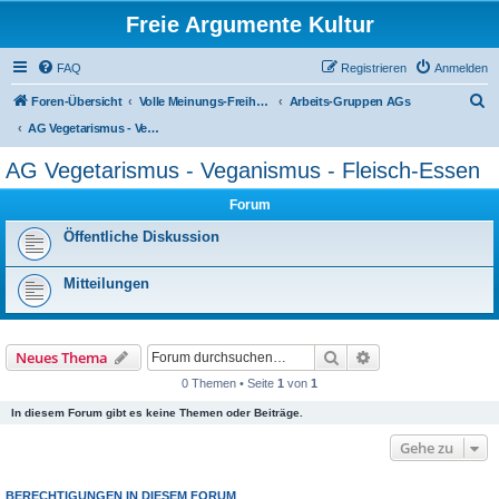
Freie Argumente Kultur
FAQ
Registrieren
Anmelden
S
Foren-Übersicht
Volle Meinungs-Freiheit mit 'Vorhang-System' -- frei dosierter Zugang zu allen Inhalten und AGs
Arbeits-Gruppen AGs
u
AG Vegetarismus - Veganismus - Fleisch-Essen
c
AG Vegetarismus - Veganismus - Fleisch-Essen
h
Forum
e
Öffentliche Diskussion
Mitteilungen
Suche
Erweiterte Suche
Neues Thema
0 Themen • Seite
1
von
1
In diesem Forum gibt es keine Themen oder Beiträge.
Gehe zu
BERECHTIGUNGEN IN DIESEM FORUM