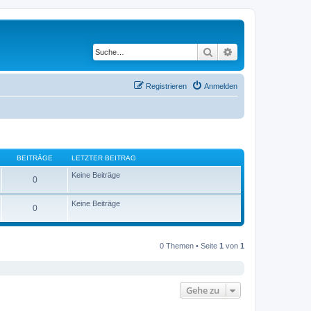
Suche
Erweiterte Suche
Registrieren
Anmelden
BEITRÄGE
LETZTER BEITRAG
Keine Beiträge
0
Keine Beiträge
0
0 Themen • Seite
1
von
1
Gehe zu