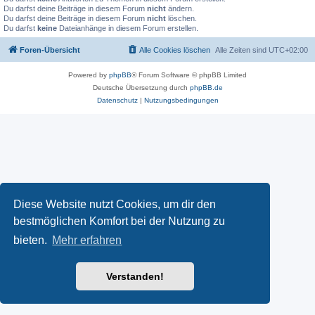
Du darfst deine Beiträge in diesem Forum
nicht
ändern.
Du darfst deine Beiträge in diesem Forum
nicht
löschen.
Du darfst
keine
Dateianhänge in diesem Forum erstellen.
Foren-Übersicht
Alle Cookies löschen
Alle Zeiten sind
UTC+02:00
Powered by
phpBB
® Forum Software © phpBB Limited
Deutsche Übersetzung durch
phpBB.de
Datenschutz
|
Nutzungsbedingungen
Diese Website nutzt Cookies, um dir den
bestmöglichen Komfort bei der Nutzung zu
bieten.
Mehr erfahren
Verstanden!