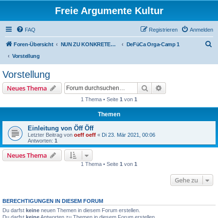
Freie Argumente Kultur
FAQ
Registrieren
Anmelden
S
Foren-Übersicht
NUN ZU KONKRETEN AKTIONEN U PROJEKTEN, ALS WICHTIGSTES AUSSER-PARLAMENTARISCHE KOMMUNEN WIE DAS DeFüCa
DeFüCa Orga-Camp 1
u
Vorstellung
c
Vorstellung
h
Suche
Erweiterte Suche
Neues Thema
e
1 Thema • Seite
1
von
1
Themen
Einleitung von Öff Öff
Letzter Beitrag von
oeff oeff
«
Di 23. Mär 2021, 00:06
Antworten:
1
Neues Thema
1 Thema • Seite
1
von
1
Gehe zu
BERECHTIGUNGEN IN DIESEM FORUM
Du darfst
keine
neuen Themen in diesem Forum erstellen.
Du darfst
keine
Antworten zu Themen in diesem Forum erstellen.