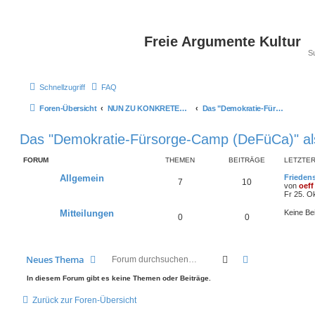
Freie Argumente Kultur
Schnellzugriff
FAQ
Foren-Übersicht
NUN ZU KONKRETEN AKTIONEN U PROJEKTEN, ALS WICHTIGSTES AUSSER-PARLAMENTARISCHE KOMMUNEN WIE DAS DeFüCa
Das "Demokratie-Fürsorge-Camp (DeFüCa)" als Gesamt-Projekt
Das "Demokratie-Fürsorge-Camp (DeFüCa)" al
FORUM
THEMEN
BEITRÄGE
LETZTER
Allgemein
Frieden
7
10
von
oeff
Fr 25. O
Mitteilungen
Keine Be
0
0
Suche
Erweiterte Suc
Neues Thema
In diesem Forum gibt es keine Themen oder Beiträge.
Zurück zur Foren-Übersicht