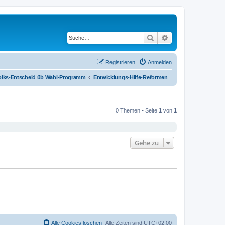
Suche
Erweiterte Suche
Registrieren
Anmelden
olks-Entscheid üb Wahl-Programm
Entwicklungs-Hilfe-Reformen
0 Themen • Seite
1
von
1
Gehe zu
Alle Cookies löschen
Alle Zeiten sind
UTC+02:00