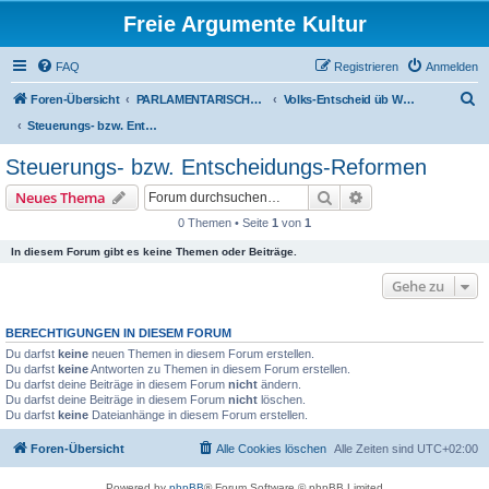
Freie Argumente Kultur
FAQ
Registrieren
Anmelden
S
Foren-Übersicht
PARLAMENTARISCHER VERÄNDERUNGS-WEG - NEUE VOLKS-ENTSCHEID-KULTUR - ZUVORDERST ÜBERS WAHL-PROGRAMM
Volks-Entscheid üb Wahl-Programm
u
Steuerungs- bzw. Entscheidungs-Reformen
c
Steuerungs- bzw. Entscheidungs-Reformen
h
Suche
Erweiterte Suche
Neues Thema
e
0 Themen • Seite
1
von
1
In diesem Forum gibt es keine Themen oder Beiträge.
Gehe zu
BERECHTIGUNGEN IN DIESEM FORUM
Du darfst
keine
neuen Themen in diesem Forum erstellen.
Du darfst
keine
Antworten zu Themen in diesem Forum erstellen.
Du darfst deine Beiträge in diesem Forum
nicht
ändern.
Du darfst deine Beiträge in diesem Forum
nicht
löschen.
Du darfst
keine
Dateianhänge in diesem Forum erstellen.
Foren-Übersicht
Alle Cookies löschen
Alle Zeiten sind
UTC+02:00
Powered by
phpBB
® Forum Software © phpBB Limited