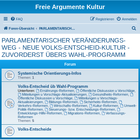
Freie Argumente Kultur
FAQ
Registrieren
Anmelden
S
Foren-Übersicht
PARLAMENTARISCHER VERÄNDERUNGS-WEG - NEUE VOLKS-ENTSCHEID-KULTUR - ZUVORDERST ÜBERS WAHL-PROGRAMM
u
PARLAMENTARISCHER VERÄNDERUNGS-
c
WEG - NEUE VOLKS-ENTSCHEID-KULTUR -
h
ZUVORDERST ÜBERS WAHL-PROGRAMM
e
Forum
Systemische Orientierungs-Infos
Themen:
1
Volks-Entscheid üb Wahl-Programm
Unterforen:
Ernährungs-Reformen
,
Öffentliche Diskussion u Vorschläge
,
Mitteilungen u Vorschlags-Aktualisierungen
,
Gesundheits-Reformen
,
Öffentliche Diskussion u Vorschläge
,
Mitteilungen u Vorschlags-
Aktualisierungen
,
Bildungs-Reformen
,
Sicherheits-Reformen
,
Verkehrs-Reformen
,
Wirtschafts-Reformen
,
Kultur-Reformen
,
Umwelt-
Politik-Reformen
,
Steuerungs- bzw. Entscheidungs-Reformen
,
Entwicklungs-Hilfe-Reformen
,
Migrations-Reformen
,
Verfassungs-
Reformen
Themen:
5
Volks-Entscheide