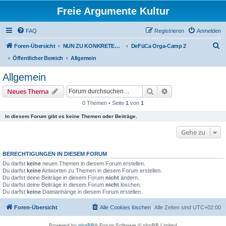
Freie Argumente Kultur
FAQ
Registrieren
Anmelden
S
Foren-Übersicht
NUN ZU KONKRETEN AKTIONEN U PROJEKTEN, ALS WICHTIGSTES AUSSER-PARLAMENTARISCHE KOMMUNEN WIE DAS DeFüCa
DeFüCa Orga-Camp 2
u
Öffentlicher Bereich
Allgemein
c
Allgemein
h
Suche
Erweiterte Suche
Neues Thema
e
0 Themen • Seite
1
von
1
In diesem Forum gibt es keine Themen oder Beiträge.
Gehe zu
BERECHTIGUNGEN IN DIESEM FORUM
Du darfst
keine
neuen Themen in diesem Forum erstellen.
Du darfst
keine
Antworten zu Themen in diesem Forum erstellen.
Du darfst deine Beiträge in diesem Forum
nicht
ändern.
Du darfst deine Beiträge in diesem Forum
nicht
löschen.
Du darfst
keine
Dateianhänge in diesem Forum erstellen.
Foren-Übersicht
Alle Cookies löschen
Alle Zeiten sind
UTC+02:00
Powered by
phpBB
® Forum Software © phpBB Limited