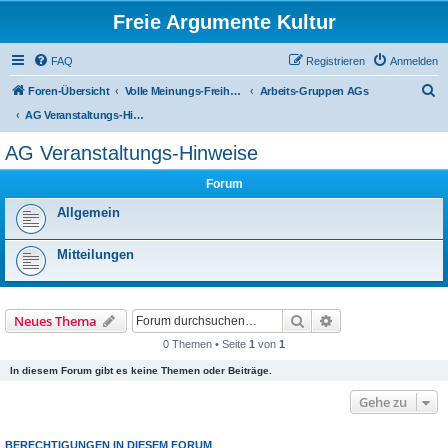
Freie Argumente Kultur
FAQ
Registrieren
Anmelden
S
Foren-Übersicht
Volle Meinungs-Freiheit mit 'Vorhang-System' -- frei dosierter Zugang zu allen Inhalten und AGs
Arbeits-Gruppen AGs
u
AG Veranstaltungs-Hinweise
c
AG Veranstaltungs-Hinweise
h
Forum
e
Allgemein
Mitteilungen
Suche
Erweiterte Suche
Neues Thema
0 Themen • Seite
1
von
1
In diesem Forum gibt es keine Themen oder Beiträge.
Gehe zu
BERECHTIGUNGEN IN DIESEM FORUM