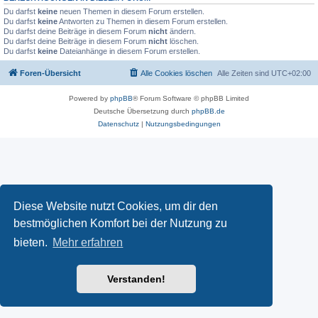
Du darfst
keine
neuen Themen in diesem Forum erstellen.
Du darfst
keine
Antworten zu Themen in diesem Forum erstellen.
Du darfst deine Beiträge in diesem Forum
nicht
ändern.
Du darfst deine Beiträge in diesem Forum
nicht
löschen.
Du darfst
keine
Dateianhänge in diesem Forum erstellen.
Foren-Übersicht
Alle Cookies löschen
Alle Zeiten sind
UTC+02:00
Powered by
phpBB
® Forum Software © phpBB Limited
Deutsche Übersetzung durch
phpBB.de
Datenschutz
|
Nutzungsbedingungen
Diese Website nutzt Cookies, um dir den
bestmöglichen Komfort bei der Nutzung zu
bieten.
Mehr erfahren
Verstanden!