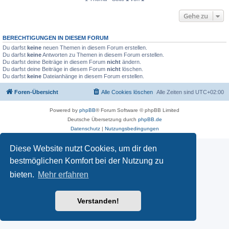
Gehe zu
BERECHTIGUNGEN IN DIESEM FORUM
Du darfst
keine
neuen Themen in diesem Forum erstellen.
Du darfst
keine
Antworten zu Themen in diesem Forum erstellen.
Du darfst deine Beiträge in diesem Forum
nicht
ändern.
Du darfst deine Beiträge in diesem Forum
nicht
löschen.
Du darfst
keine
Dateianhänge in diesem Forum erstellen.
Foren-Übersicht
Alle Cookies löschen
Alle Zeiten sind
UTC+02:00
Powered by
phpBB
® Forum Software © phpBB Limited
Deutsche Übersetzung durch
phpBB.de
Datenschutz
|
Nutzungsbedingungen
Diese Website nutzt Cookies, um dir den
bestmöglichen Komfort bei der Nutzung zu
bieten.
Mehr erfahren
Verstanden!