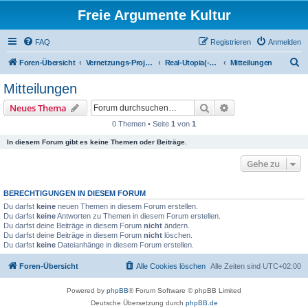
Freie Argumente Kultur
FAQ
Registrieren
Anmelden
S
Foren-Übersicht
Vernetzungs-Projekte überregional
Real-Utopia(-Oase)
Mitteilungen
u
Mitteilungen
c
Suche
Erweiterte Suche
Neues Thema
h
0 Themen • Seite
1
von
1
e
In diesem Forum gibt es keine Themen oder Beiträge.
Gehe zu
BERECHTIGUNGEN IN DIESEM FORUM
Du darfst
keine
neuen Themen in diesem Forum erstellen.
Du darfst
keine
Antworten zu Themen in diesem Forum erstellen.
Du darfst deine Beiträge in diesem Forum
nicht
ändern.
Du darfst deine Beiträge in diesem Forum
nicht
löschen.
Du darfst
keine
Dateianhänge in diesem Forum erstellen.
Foren-Übersicht
Alle Cookies löschen
Alle Zeiten sind
UTC+02:00
Powered by
phpBB
® Forum Software © phpBB Limited
Deutsche Übersetzung durch
phpBB.de