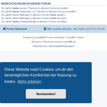
BERECHTIGUNGEN IN DIESEM FORUM
Du darfst
keine
neuen Themen in diesem Forum erstellen.
Du darfst
keine
Antworten zu Themen in diesem Forum erstellen.
Du darfst deine Beiträge in diesem Forum
nicht
ändern.
Du darfst deine Beiträge in diesem Forum
nicht
löschen.
Du darfst
keine
Dateianhänge in diesem Forum erstellen.
Foren-Übersicht
Alle Cookies löschen
Alle Zeiten sind
UTC+02:00
Powered by
phpBB
® Forum Software © phpBB Limited
Deutsche Übersetzung durch
phpBB.de
Datenschutz
|
Nutzungsbedingungen
Diese Website nutzt Cookies, um dir den
bestmöglichen Komfort bei der Nutzung zu
bieten.
Mehr erfahren
Verstanden!