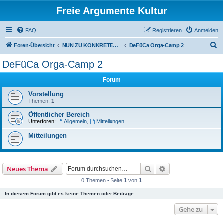
Freie Argumente Kultur
FAQ
Registrieren
Anmelden
S
Foren-Übersicht
NUN ZU KONKRETEN AKTIONEN U PROJEKTEN, ALS WICHTIGSTES AUSSER-PARLAMENTARISCHE KOMMUNEN WIE DAS DeFüCa
DeFüCa Orga-Camp 2
u
DeFüCa Orga-Camp 2
c
Forum
h
e
Vorstellung
Themen:
1
Öffentlicher Bereich
Unterforen:
Allgemein
,
Mitteilungen
Mitteilungen
Suche
Erweiterte Suche
Neues Thema
0 Themen • Seite
1
von
1
In diesem Forum gibt es keine Themen oder Beiträge.
Gehe zu