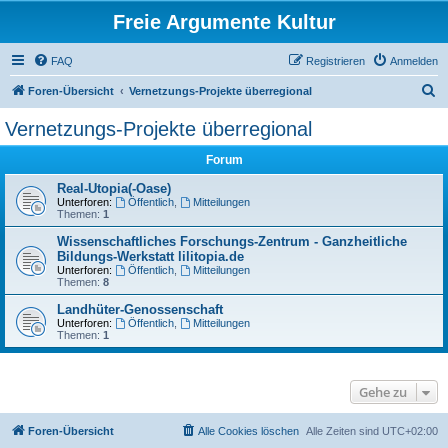
Freie Argumente Kultur
FAQ
Registrieren
Anmelden
S
Foren-Übersicht
Vernetzungs-Projekte überregional
u
Vernetzungs-Projekte überregional
c
Forum
h
e
Real-Utopia(-Oase)
Unterforen:
Öffentlich
,
Mitteilungen
Themen:
1
Wissenschaftliches Forschungs-Zentrum - Ganzheitliche
Bildungs-Werkstatt lilitopia.de
Unterforen:
Öffentlich
,
Mitteilungen
Themen:
8
Landhüter-Genossenschaft
Unterforen:
Öffentlich
,
Mitteilungen
Themen:
1
Gehe zu
Foren-Übersicht
Alle Cookies löschen
Alle Zeiten sind
UTC+02:00