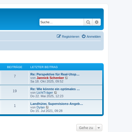
Suche
Erweiterte Suche
Registrieren
Anmelden
BEITRÄGE
LETZTER BEITRAG
Re: Perspektive für Real-Utop…
7
N
von
Jannick Schenker
e
Sa 18. Okt 2025, 09:52
u
e
Re: Wie könnte ein optimales …
19
s
N
von
LichtTräger
t
e
Do 22. Mai 2025, 12:23
e
u
r
e
Landhüter, Supervisions-Angeb…
1
B
s
N
von
Dylan
e
t
e
Do 15. Jul 2021, 09:28
i
e
u
t
r
e
r
B
s
a
e
t
Gehe zu
g
i
e
t
r