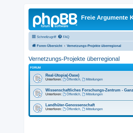
Freie Argumente K
Schnellzugriff
FAQ
Foren-Übersicht
Vernetzungs-Projekte überregional
Vernetzungs-Projekte überregional
FORUM
Real-Utopia(-Oase)
Unterforen:
Öffentlich
,
Mitteilungen
Wissenschaftliches Forschungs-Zentrum - Ganzhe
Unterforen:
Öffentlich
,
Mitteilungen
Landhüter-Genossenschaft
Unterforen:
Öffentlich
,
Mitteilungen