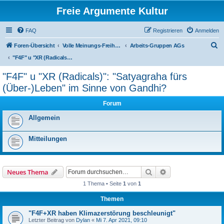
Freie Argumente Kultur
FAQ
Registrieren
Anmelden
S
Foren-Übersicht
Volle Meinungs-Freiheit mit 'Vorhang-System' -- frei dosierter Zugang zu allen Inhalten und AGs
Arbeits-Gruppen AGs
u
"F4F" u "XR (Radicals)": "Satyagraha fürs (Über-)Leben" im Sinne von Gandhi?
c
"F4F" u "XR (Radicals)": "Satyagraha fürs
h
(Über-)Leben" im Sinne von Gandhi?
e
Forum
Allgemein
Mitteilungen
Suche
Erweiterte Suche
Neues Thema
1 Thema • Seite
1
von
1
Themen
"F4F+XR haben Klimazerstörung beschleunigt"
Letzter Beitrag von
Dylan
«
Mi 7. Apr 2021, 09:10