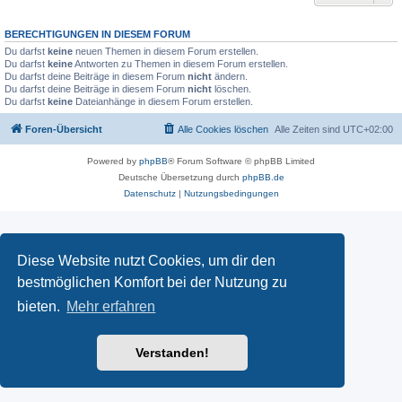
BERECHTIGUNGEN IN DIESEM FORUM
Du darfst
keine
neuen Themen in diesem Forum erstellen.
Du darfst
keine
Antworten zu Themen in diesem Forum erstellen.
Du darfst deine Beiträge in diesem Forum
nicht
ändern.
Du darfst deine Beiträge in diesem Forum
nicht
löschen.
Du darfst
keine
Dateianhänge in diesem Forum erstellen.
Foren-Übersicht
Alle Cookies löschen
Alle Zeiten sind
UTC+02:00
Powered by
phpBB
® Forum Software © phpBB Limited
Deutsche Übersetzung durch
phpBB.de
Datenschutz
|
Nutzungsbedingungen
Diese Website nutzt Cookies, um dir den
bestmöglichen Komfort bei der Nutzung zu
bieten.
Mehr erfahren
Verstanden!