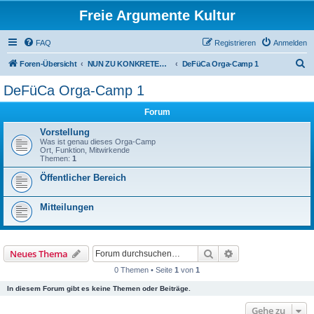
Freie Argumente Kultur
FAQ
Registrieren
Anmelden
S
Foren-Übersicht
NUN ZU KONKRETEN AKTIONEN U PROJEKTEN, ALS WICHTIGSTES AUSSER-PARLAMENTARISCHE KOMMUNEN WIE DAS DeFüCa
DeFüCa Orga-Camp 1
u
DeFüCa Orga-Camp 1
c
Forum
h
e
Vorstellung
Was ist genau dieses Orga-Camp
Ort, Funktion, Mitwirkende
Themen:
1
Öffentlicher Bereich
Mitteilungen
Suche
Erweiterte Suche
Neues Thema
0 Themen • Seite
1
von
1
In diesem Forum gibt es keine Themen oder Beiträge.
Gehe zu