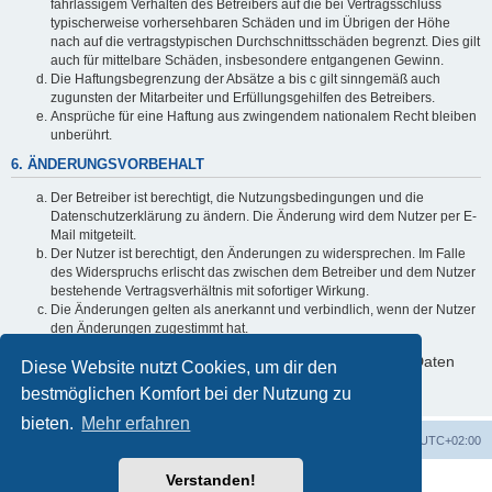
fahrlässigem Verhalten des Betreibers auf die bei Vertragsschluss
typischerweise vorhersehbaren Schäden und im Übrigen der Höhe
nach auf die vertragstypischen Durchschnittsschäden begrenzt. Dies gilt
auch für mittelbare Schäden, insbesondere entgangenen Gewinn.
Die Haftungsbegrenzung der Absätze a bis c gilt sinngemäß auch
zugunsten der Mitarbeiter und Erfüllungsgehilfen des Betreibers.
Ansprüche für eine Haftung aus zwingendem nationalem Recht bleiben
unberührt.
6. ÄNDERUNGSVORBEHALT
Der Betreiber ist berechtigt, die Nutzungsbedingungen und die
Datenschutzerklärung zu ändern. Die Änderung wird dem Nutzer per E-
Mail mitgeteilt.
Der Nutzer ist berechtigt, den Änderungen zu widersprechen. Im Falle
des Widerspruchs erlischt das zwischen dem Betreiber und dem Nutzer
bestehende Vertragsverhältnis mit sofortiger Wirkung.
Die Änderungen gelten als anerkannt und verbindlich, wenn der Nutzer
den Änderungen zugestimmt hat.
Informationen über den Umgang mit deinen persönlichen Daten
Diese Website nutzt Cookies, um dir den
sind in der Datenschutzerklärung enthalten.
bestmöglichen Komfort bei der Nutzung zu
bieten.
Mehr erfahren
Foren-Übersicht
Alle Cookies löschen
Alle Zeiten sind
UTC+02:00
Verstanden!
Powered by
phpBB
® Forum Software © phpBB Limited