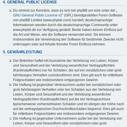
4. GENERAL PUBLIC LICENSE
Du nimmst zur Kenntnis, dass es sich bei phpBB um eine unter der „
GNU General Public License v2
“ (GPL) bereitgestellten Foren-Software
von phpBB Limited (www.phpbb.com) handelt; deutschsprachige
Informationen werden durch die deutschsprachige Community unter
www.phpbb.de zur Verfügung gestellt. Beide haben keinen Einfluss auf
die Art und Weise, wie die Software verwendet wird. Sie können
insbesondere die Verwendung der Software für bestimmte Zwecke nicht
untersagen oder auf Inhalte fremder Foren Einfluss nehmen.
5. GEWÄHRLEISTUNG
Der Betreiber haftet mit Ausnahme der Verletzung von Leben, Körper
und Gesundheit und der Verletzung wesentlicher Vertragspflichten
(Kardinalpflichten) nur für Schäden, die auf ein vorsätzliches oder grob
fahrlässiges Verhalten zurückzuführen sind. Dies gilt auch für mittelbare
Folgeschäden wie insbesondere entgangenen Gewinn.
Die Haftung ist gegenüber Verbrauchern außer bei vorsätzlichem oder
grob fahrlässigem Verhalten oder bei Schäden aus der Verletzung von
Leben, Körper und Gesundheit und der Verletzung wesentlicher
Vertragspflichten (Kardinalpflichten) auf die bei Vertragsschluss
typischerweise vorhersehbaren Schäden und im übrigen der Höhe nach
auf die vertragstypischen Durchschnittsschäden begrenzt. Dies gilt auch
für mittelbare Folgeschäden wie insbesondere entgangenen Gewinn.
Die Haftung ist gegenüber Unternehmern außer bei der Verletzung von
Leben, Körper und Gesundheit oder vorsätzlichem oder grob