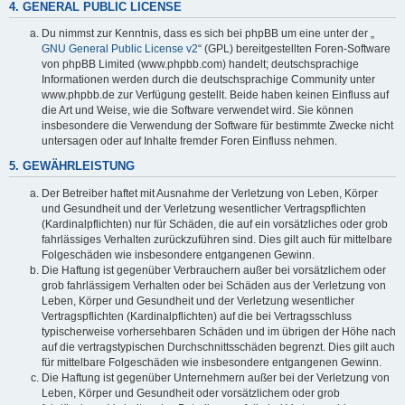
4. GENERAL PUBLIC LICENSE
Du nimmst zur Kenntnis, dass es sich bei phpBB um eine unter der „
GNU General Public License v2
“ (GPL) bereitgestellten Foren-Software
von phpBB Limited (www.phpbb.com) handelt; deutschsprachige
Informationen werden durch die deutschsprachige Community unter
www.phpbb.de zur Verfügung gestellt. Beide haben keinen Einfluss auf
die Art und Weise, wie die Software verwendet wird. Sie können
insbesondere die Verwendung der Software für bestimmte Zwecke nicht
untersagen oder auf Inhalte fremder Foren Einfluss nehmen.
5. GEWÄHRLEISTUNG
Der Betreiber haftet mit Ausnahme der Verletzung von Leben, Körper
und Gesundheit und der Verletzung wesentlicher Vertragspflichten
(Kardinalpflichten) nur für Schäden, die auf ein vorsätzliches oder grob
fahrlässiges Verhalten zurückzuführen sind. Dies gilt auch für mittelbare
Folgeschäden wie insbesondere entgangenen Gewinn.
Die Haftung ist gegenüber Verbrauchern außer bei vorsätzlichem oder
grob fahrlässigem Verhalten oder bei Schäden aus der Verletzung von
Leben, Körper und Gesundheit und der Verletzung wesentlicher
Vertragspflichten (Kardinalpflichten) auf die bei Vertragsschluss
typischerweise vorhersehbaren Schäden und im übrigen der Höhe nach
auf die vertragstypischen Durchschnittsschäden begrenzt. Dies gilt auch
für mittelbare Folgeschäden wie insbesondere entgangenen Gewinn.
Die Haftung ist gegenüber Unternehmern außer bei der Verletzung von
Leben, Körper und Gesundheit oder vorsätzlichem oder grob