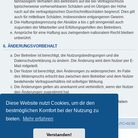
fahrlässigem Verhalten des Betreibers auf die bei Vertragsschluss
typischerweise vorhersehbaren Schäden und im Übrigen der Höhe
nach auf die vertragstypischen Durchschnittsschäden begrenzt. Dies gilt
auch für mittelbare Schäden, insbesondere entgangenen Gewinn.
Die Haftungsbegrenzung der Absätze a bis c gilt sinngemäß auch
zugunsten der Mitarbeiter und Erfüllungsgehilfen des Betreibers.
Ansprüche für eine Haftung aus zwingendem nationalem Recht bleiben
unberührt.
6. ÄNDERUNGSVORBEHALT
Der Betreiber ist berechtigt, die Nutzungsbedingungen und die
Datenschutzerklärung zu ändern. Die Änderung wird dem Nutzer per E-
Mail mitgeteilt.
Der Nutzer ist berechtigt, den Änderungen zu widersprechen. Im Falle
des Widerspruchs erlischt das zwischen dem Betreiber und dem Nutzer
bestehende Vertragsverhältnis mit sofortiger Wirkung.
Die Änderungen gelten als anerkannt und verbindlich, wenn der Nutzer
den Änderungen zugestimmt hat.
Informationen über den Umgang mit deinen persönlichen Daten
Diese Website nutzt Cookies, um dir den
sind in der Datenschutzerklärung enthalten.
bestmöglichen Komfort bei der Nutzung zu
bieten.
Mehr erfahren
Foren-Übersicht
Alle Cookies löschen
Alle Zeiten sind
UTC+02:00
Verstanden!
Powered by
phpBB
® Forum Software © phpBB Limited