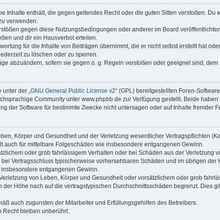
ine Inhalte enthält, die gegen geltendes Recht oder die guten Sitten verstoßen. Du 
 zu verwenden.
erstößen gegen diese Nutzungsbedingungen oder anderer im Board veröffentlichte
ßen und dir ein Hausverbot erteilen.
ortung für die Inhalte von Beiträgen übernimmt, die er nicht selbst erstellt hat od
jederzeit zu löschen oder zu sperren.
räge abzuändern, sofern sie gegen o. g. Regeln verstoßen oder geeignet sind, dem
 unter der „
GNU General Public License v2
“ (GPL) bereitgestellten Foren-Softwa
chsprachige Community unter www.phpbb.de zur Verfügung gestellt. Beide haben ke
g der Software für bestimmte Zwecke nicht untersagen oder auf Inhalte fremder F
ben, Körper und Gesundheit und der Verletzung wesentlicher Vertragspflichten (Kard
gilt auch für mittelbare Folgeschäden wie insbesondere entgangenen Gewinn.
ätzlichem oder grob fahrlässigem Verhalten oder bei Schäden aus der Verletzung 
 die bei Vertragsschluss typischerweise vorhersehbaren Schäden und im übrigen de
wie insbesondere entgangenen Gewinn.
erletzung von Leben, Körper und Gesundheit oder vorsätzlichem oder grob fahrläs
der Höhe nach auf die vertragstypischen Durchschnittsschäden begrenzt. Dies gi
mäß auch zugunsten der Mitarbeiter und Erfüllungsgehilfen des Betreibers.
 Recht bleiben unberührt.