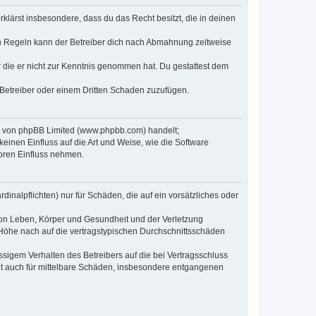
erklärst insbesondere, dass du das Recht besitzt, die in deinen
n Regeln kann der Betreiber dich nach Abmahnung zeitweise
er die er nicht zur Kenntnis genommen hat. Du gestattest dem
 Betreiber oder einem Dritten Schaden zuzufügen.
re von phpBB Limited (www.phpbb.com) handelt;
inen Einfluss auf die Art und Weise, wie die Software
oren Einfluss nehmen.
inalpflichten) nur für Schäden, die auf ein vorsätzliches oder
von Leben, Körper und Gesundheit und der Verletzung
r Höhe nach auf die vertragstypischen Durchschnittsschäden
sigem Verhalten des Betreibers auf die bei Vertragsschluss
lt auch für mittelbare Schäden, insbesondere entgangenen