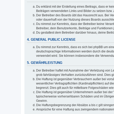
Du erklärst mit der Erstellung eines Beitrags, dass er ke
Beiträgen verwendeten Links und Bilder zu setzen bzw.
Der Betreiber des Boards übt das Hausrecht aus. Bei V
oder dauerhaft von der Nutzung dieses Boards ausschlie
Du nimmst zur Kenntnis, dass der Betreiber keine Verantw
Betreiber, dein Benutzerkonto, Beiträge und Funktionen 
Du gestattest dem Betreiber darüber hinaus, deine Beit
4. GENERAL PUBLIC LICENSE
Du nimmst zur Kenntnis, dass es sich bei phpBB um eine
deutschsprachige Informationen werden durch die deuts
verwendet wird. Sie können insbesondere die Verwendun
5. GEWÄHRLEISTUNG
Der Betreiber haftet mit Ausnahme der Verletzung von Le
grob fahrlässiges Verhalten zurückzuführen sind. Dies 
Die Haftung ist gegenüber Verbrauchern außer bei vors
wesentlicher Vertragspflichten (Kardinalpflichten) auf
begrenzt. Dies gilt auch für mittelbare Folgeschäden 
Die Haftung ist gegenüber Unternehmern außer bei der V
typischerweise vorhersehbaren Schäden und im Übrigen 
Gewinn.
Die Haftungsbegrenzung der Absätze a bis c gilt sinnge
Ansprüche für eine Haftung aus zwingendem nationalem