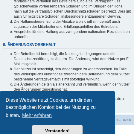
fahrlässigem Verhalten des Betreibers auf die bei Vertragsschluss
typischerweise vorhersehbaren Schäden und im Übrigen der Höhe
nach auf die vertragstypischen Durchschnittsschäden begrenzt. Dies gilt
auch für mittelbare Schäden, insbesondere entgangenen Gewinn.
Die Haftungsbegrenzung der Absätze a bis c gilt sinngemäß auch
zugunsten der Mitarbeiter und Erfüllungsgehilfen des Betreibers.
Ansprüche für eine Haftung aus zwingendem nationalem Recht bleiben
unberührt.
6. ÄNDERUNGSVORBEHALT
Der Betreiber ist berechtigt, die Nutzungsbedingungen und die
Datenschutzerklärung zu ändern. Die Änderung wird dem Nutzer per E-
Mail mitgeteilt.
Der Nutzer ist berechtigt, den Änderungen zu widersprechen. Im Falle
des Widerspruchs erlischt das zwischen dem Betreiber und dem Nutzer
bestehende Vertragsverhältnis mit sofortiger Wirkung.
Die Änderungen gelten als anerkannt und verbindlich, wenn der Nutzer
den Änderungen zugestimmt hat.
Informationen über den Umgang mit deinen persönlichen Daten
Diese Website nutzt Cookies, um dir den
sind in der Datenschutzerklärung enthalten.
bestmöglichen Komfort bei der Nutzung zu
bieten.
Mehr erfahren
Foren-Übersicht
Alle Cookies löschen
Alle Zeiten sind
UTC+02:00
Verstanden!
Powered by
phpBB
® Forum Software © phpBB Limited