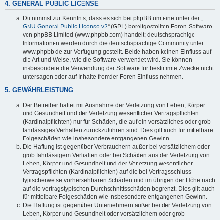
4. GENERAL PUBLIC LICENSE
Du nimmst zur Kenntnis, dass es sich bei phpBB um eine unter der „
GNU General Public License v2
“ (GPL) bereitgestellten Foren-Software
von phpBB Limited (www.phpbb.com) handelt; deutschsprachige
Informationen werden durch die deutschsprachige Community unter
www.phpbb.de zur Verfügung gestellt. Beide haben keinen Einfluss auf
die Art und Weise, wie die Software verwendet wird. Sie können
insbesondere die Verwendung der Software für bestimmte Zwecke nicht
untersagen oder auf Inhalte fremder Foren Einfluss nehmen.
5. GEWÄHRLEISTUNG
Der Betreiber haftet mit Ausnahme der Verletzung von Leben, Körper
und Gesundheit und der Verletzung wesentlicher Vertragspflichten
(Kardinalpflichten) nur für Schäden, die auf ein vorsätzliches oder grob
fahrlässiges Verhalten zurückzuführen sind. Dies gilt auch für mittelbare
Folgeschäden wie insbesondere entgangenen Gewinn.
Die Haftung ist gegenüber Verbrauchern außer bei vorsätzlichem oder
grob fahrlässigem Verhalten oder bei Schäden aus der Verletzung von
Leben, Körper und Gesundheit und der Verletzung wesentlicher
Vertragspflichten (Kardinalpflichten) auf die bei Vertragsschluss
typischerweise vorhersehbaren Schäden und im übrigen der Höhe nach
auf die vertragstypischen Durchschnittsschäden begrenzt. Dies gilt auch
für mittelbare Folgeschäden wie insbesondere entgangenen Gewinn.
Die Haftung ist gegenüber Unternehmern außer bei der Verletzung von
Leben, Körper und Gesundheit oder vorsätzlichem oder grob