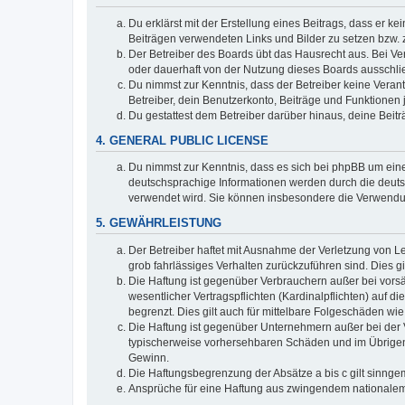
Du erklärst mit der Erstellung eines Beitrags, dass er ke
Beiträgen verwendeten Links und Bilder zu setzen bzw.
Der Betreiber des Boards übt das Hausrecht aus. Bei V
oder dauerhaft von der Nutzung dieses Boards ausschlie
Du nimmst zur Kenntnis, dass der Betreiber keine Verantw
Betreiber, dein Benutzerkonto, Beiträge und Funktionen 
Du gestattest dem Betreiber darüber hinaus, deine Beit
4. GENERAL PUBLIC LICENSE
Du nimmst zur Kenntnis, dass es sich bei phpBB um eine
deutschsprachige Informationen werden durch die deuts
verwendet wird. Sie können insbesondere die Verwendun
5. GEWÄHRLEISTUNG
Der Betreiber haftet mit Ausnahme der Verletzung von Le
grob fahrlässiges Verhalten zurückzuführen sind. Dies 
Die Haftung ist gegenüber Verbrauchern außer bei vors
wesentlicher Vertragspflichten (Kardinalpflichten) auf
begrenzt. Dies gilt auch für mittelbare Folgeschäden 
Die Haftung ist gegenüber Unternehmern außer bei der V
typischerweise vorhersehbaren Schäden und im Übrigen 
Gewinn.
Die Haftungsbegrenzung der Absätze a bis c gilt sinnge
Ansprüche für eine Haftung aus zwingendem nationalem