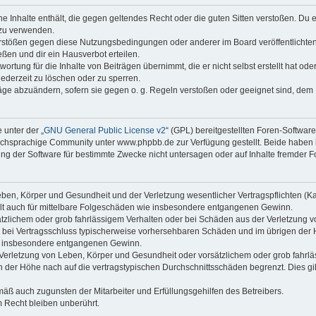
ine Inhalte enthält, die gegen geltendes Recht oder die guten Sitten verstoßen. Du 
 zu verwenden.
erstößen gegen diese Nutzungsbedingungen oder anderer im Board veröffentlichte
ßen und dir ein Hausverbot erteilen.
ortung für die Inhalte von Beiträgen übernimmt, die er nicht selbst erstellt hat od
jederzeit zu löschen oder zu sperren.
räge abzuändern, sofern sie gegen o. g. Regeln verstoßen oder geeignet sind, dem
 unter der „
GNU General Public License v2
“ (GPL) bereitgestellten Foren-Softwa
chsprachige Community unter www.phpbb.de zur Verfügung gestellt. Beide haben ke
g der Software für bestimmte Zwecke nicht untersagen oder auf Inhalte fremder F
ben, Körper und Gesundheit und der Verletzung wesentlicher Vertragspflichten (Kard
gilt auch für mittelbare Folgeschäden wie insbesondere entgangenen Gewinn.
ätzlichem oder grob fahrlässigem Verhalten oder bei Schäden aus der Verletzung 
 die bei Vertragsschluss typischerweise vorhersehbaren Schäden und im übrigen de
wie insbesondere entgangenen Gewinn.
erletzung von Leben, Körper und Gesundheit oder vorsätzlichem oder grob fahrläs
der Höhe nach auf die vertragstypischen Durchschnittsschäden begrenzt. Dies gi
mäß auch zugunsten der Mitarbeiter und Erfüllungsgehilfen des Betreibers.
 Recht bleiben unberührt.