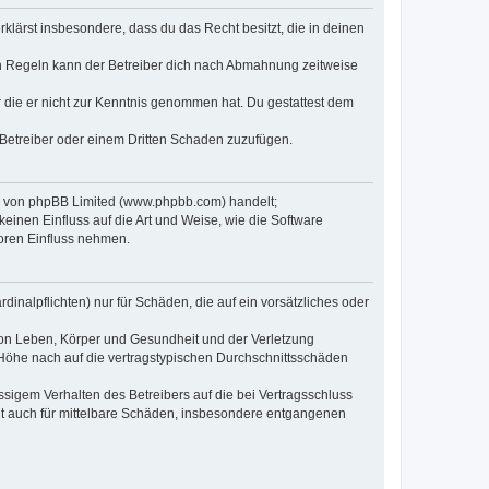
erklärst insbesondere, dass du das Recht besitzt, die in deinen
n Regeln kann der Betreiber dich nach Abmahnung zeitweise
er die er nicht zur Kenntnis genommen hat. Du gestattest dem
 Betreiber oder einem Dritten Schaden zuzufügen.
re von phpBB Limited (www.phpbb.com) handelt;
inen Einfluss auf die Art und Weise, wie die Software
oren Einfluss nehmen.
inalpflichten) nur für Schäden, die auf ein vorsätzliches oder
von Leben, Körper und Gesundheit und der Verletzung
r Höhe nach auf die vertragstypischen Durchschnittsschäden
sigem Verhalten des Betreibers auf die bei Vertragsschluss
lt auch für mittelbare Schäden, insbesondere entgangenen