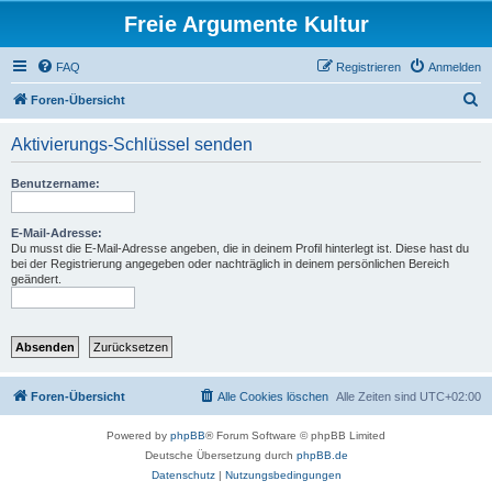
Freie Argumente Kultur
FAQ
Registrieren
Anmelden
S
Foren-Übersicht
u
Aktivierungs-Schlüssel senden
c
h
Benutzername:
e
E-Mail-Adresse:
Du musst die E-Mail-Adresse angeben, die in deinem Profil hinterlegt ist. Diese hast du
bei der Registrierung angegeben oder nachträglich in deinem persönlichen Bereich
geändert.
Foren-Übersicht
Alle Cookies löschen
Alle Zeiten sind
UTC+02:00
Powered by
phpBB
® Forum Software © phpBB Limited
Deutsche Übersetzung durch
phpBB.de
Datenschutz
|
Nutzungsbedingungen