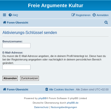
Freie Argumente Kultur
FAQ
Registrieren
Anmelden
S
Foren-Übersicht
u
Aktivierungs-Schlüssel senden
c
h
Benutzername:
e
E-Mail-Adresse:
Du musst die E-Mail-Adresse angeben, die in deinem Profil hinterlegt ist. Diese hast du
bei der Registrierung angegeben oder nachträglich in deinem persönlichen Bereich
geändert.
Foren-Übersicht
Alle Cookies löschen
Alle Zeiten sind
UTC+02:00
Powered by
phpBB
® Forum Software © phpBB Limited
Deutsche Übersetzung durch
phpBB.de
Datenschutz
|
Nutzungsbedingungen