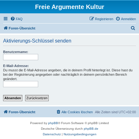
Freie Argumente Kultur
FAQ
Registrieren
Anmelden
S
Foren-Übersicht
u
Aktivierungs-Schlüssel senden
c
h
Benutzername:
e
E-Mail-Adresse:
Du musst die E-Mail-Adresse angeben, die in deinem Profil hinterlegt ist. Diese hast du
bei der Registrierung angegeben oder nachträglich in deinem persönlichen Bereich
geändert.
Foren-Übersicht
Alle Cookies löschen
Alle Zeiten sind
UTC+02:00
Powered by
phpBB
® Forum Software © phpBB Limited
Deutsche Übersetzung durch
phpBB.de
Datenschutz
|
Nutzungsbedingungen