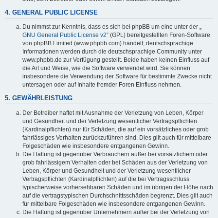
4. GENERAL PUBLIC LICENSE
Du nimmst zur Kenntnis, dass es sich bei phpBB um eine unter der „
GNU General Public License v2
“ (GPL) bereitgestellten Foren-Software
von phpBB Limited (www.phpbb.com) handelt; deutschsprachige
Informationen werden durch die deutschsprachige Community unter
www.phpbb.de zur Verfügung gestellt. Beide haben keinen Einfluss auf
die Art und Weise, wie die Software verwendet wird. Sie können
insbesondere die Verwendung der Software für bestimmte Zwecke nicht
untersagen oder auf Inhalte fremder Foren Einfluss nehmen.
5. GEWÄHRLEISTUNG
Der Betreiber haftet mit Ausnahme der Verletzung von Leben, Körper
und Gesundheit und der Verletzung wesentlicher Vertragspflichten
(Kardinalpflichten) nur für Schäden, die auf ein vorsätzliches oder grob
fahrlässiges Verhalten zurückzuführen sind. Dies gilt auch für mittelbare
Folgeschäden wie insbesondere entgangenen Gewinn.
Die Haftung ist gegenüber Verbrauchern außer bei vorsätzlichem oder
grob fahrlässigem Verhalten oder bei Schäden aus der Verletzung von
Leben, Körper und Gesundheit und der Verletzung wesentlicher
Vertragspflichten (Kardinalpflichten) auf die bei Vertragsschluss
typischerweise vorhersehbaren Schäden und im übrigen der Höhe nach
auf die vertragstypischen Durchschnittsschäden begrenzt. Dies gilt auch
für mittelbare Folgeschäden wie insbesondere entgangenen Gewinn.
Die Haftung ist gegenüber Unternehmern außer bei der Verletzung von