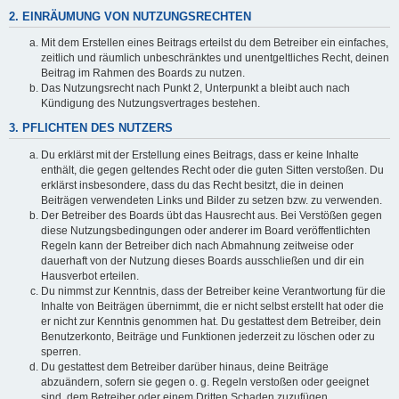
2. EINRÄUMUNG VON NUTZUNGSRECHTEN
Mit dem Erstellen eines Beitrags erteilst du dem Betreiber ein einfaches,
zeitlich und räumlich unbeschränktes und unentgeltliches Recht, deinen
Beitrag im Rahmen des Boards zu nutzen.
Das Nutzungsrecht nach Punkt 2, Unterpunkt a bleibt auch nach
Kündigung des Nutzungsvertrages bestehen.
3. PFLICHTEN DES NUTZERS
Du erklärst mit der Erstellung eines Beitrags, dass er keine Inhalte
enthält, die gegen geltendes Recht oder die guten Sitten verstoßen. Du
erklärst insbesondere, dass du das Recht besitzt, die in deinen
Beiträgen verwendeten Links und Bilder zu setzen bzw. zu verwenden.
Der Betreiber des Boards übt das Hausrecht aus. Bei Verstößen gegen
diese Nutzungsbedingungen oder anderer im Board veröffentlichten
Regeln kann der Betreiber dich nach Abmahnung zeitweise oder
dauerhaft von der Nutzung dieses Boards ausschließen und dir ein
Hausverbot erteilen.
Du nimmst zur Kenntnis, dass der Betreiber keine Verantwortung für die
Inhalte von Beiträgen übernimmt, die er nicht selbst erstellt hat oder die
er nicht zur Kenntnis genommen hat. Du gestattest dem Betreiber, dein
Benutzerkonto, Beiträge und Funktionen jederzeit zu löschen oder zu
sperren.
Du gestattest dem Betreiber darüber hinaus, deine Beiträge
abzuändern, sofern sie gegen o. g. Regeln verstoßen oder geeignet
sind, dem Betreiber oder einem Dritten Schaden zuzufügen.